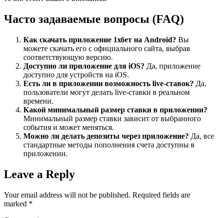
Часто задаваемые вопросы (FAQ)
Как скачать приложение 1хбет на Android?
Вы
можете скачать его с официального сайта, выбрав
соответствующую версию.
Доступно ли приложение для iOS?
Да, приложение
доступно для устройств на iOS.
Есть ли в приложении возможность live-ставок?
Да,
пользователи могут делать live-ставки в реальном
времени.
Какой минимальный размер ставки в приложении?
Минимальный размер ставки зависит от выбранного
события и может меняться.
Можно ли делать депозиты через приложение?
Да, все
стандартные методы пополнения счета доступны в
приложении.
Leave a Reply
Your email address will not be published.
Required fields are
marked
*