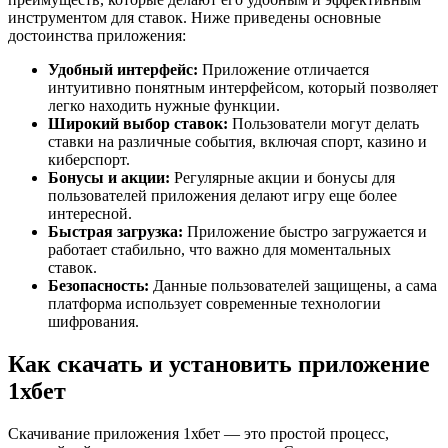
инструментом для ставок. Ниже приведены основные
достоинства приложения:
Удобный интерфейс:
Приложение отличается
интуитивно понятным интерфейсом, который позволяет
легко находить нужные функции.
Широкий выбор ставок:
Пользователи могут делать
ставки на различные события, включая спорт, казино и
киберспорт.
Бонусы и акции:
Регулярные акции и бонусы для
пользователей приложения делают игру еще более
интересной.
Быстрая загрузка:
Приложение быстро загружается и
работает стабильно, что важно для моментальных
ставок.
Безопасность:
Данные пользователей защищены, а сама
платформа использует современные технологии
шифрования.
Как скачать и установить приложение
1хбет
Скачивание приложения 1хбет — это простой процесс,