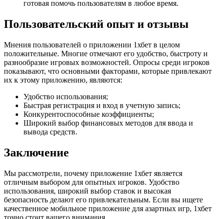
готовая помочь пользователям в любое время.
Пользовательский опыт и отзывы
Мнения пользователей о приложении 1хбет в целом
положительные. Многие отмечают его удобство, быстроту и
разнообразие игровых возможностей. Опросы среди игроков
показывают, что основными факторами, которые привлекают
их к этому приложению, являются:
Удобство использования;
Быстрая регистрация и вход в учетную запись;
Конкурентоспособные коэффициенты;
Широкий выбор финансовых методов для ввода и
вывода средств.
Заключение
Мы рассмотрели, почему приложение 1хбет является
отличным выбором для опытных игроков. Удобство
использования, широкий выбор ставок и высокая
безопасность делают его привлекательным. Если вы ищете
качественное мобильное приложение для азартных игр, 1хбет
точно стоит вашего внимания.