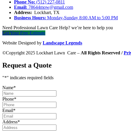
Phone No:
(512) 227-0811
Email:
78644mow@gmail.com
Address:
Lockhart, TX
Business Hours:
Monday-Sunday 8:00 AM to 5:00 PM
Need Professional Lawn Care Help? we’re here to help you
Get Your Free Estimate
Website Designed by
Landscape Legends
©Copyright 2025 Lockhart Lawn Care –
All Rights Reserved /
Pri
Request a Quote
"
*
" indicates required fields
Name
*
Phone
*
Email
*
Address
*