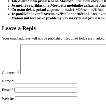
Jak dlouho trvá přihlášení na Mostbet?
Přihlášení obvykle t
Je možné se přihlásit na Mostbet z mobilního zařízení?
Ano,
Co mám dělat, pokud zapomenu heslo?
Můžete použít funkci
Je používání dvoufázového ověření doporučeno?
Ano, dvouf
Mohou mít technické problémy vliv na rychlost přihlášení?
Leave a Reply
Your email address will not be published.
Required fields are marked
Comment
*
Name
*
Email
*
Website