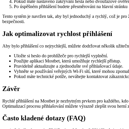
Pokud máte nastaveno zakrývání hesla nebo dvoufázové ověřen
Po úspěšném přihlášení budete přesměrováni na hlavní stránku 
Tento systém je navržen tak, aby byl jednoduchý a rychlý, což je pro
bezpečnosti.
Jak optimalizovat rychlost přihlášení
Aby bylo přihlášení co nejrychlejší, můžete dodržovat několik užitečn
Uložte si heslo do prohlížeče pro rychlejší vyplnění.
Použijte aplikaci Mostbet, která umožňuje rychlejší přístup.
Pravidelně aktualizujte a zjednodušte své přihlašovací údaje.
Vyhněte se používání veřejných Wi-Fi sítí, které mohou zpomali
Pokud máte technické potíže, neváhejte kontaktovat zákaznick
Závěr
Rychlé přihlášení na Mostbet je nezbytným prvkem pro každého, kdo se
Optimalizací procesu přihlašování můžete výrazně zlepšit svou herní z
Často kladené dotazy (FAQ)