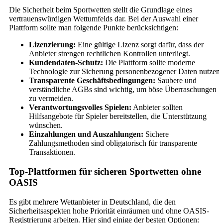
Die Sicherheit beim Sportwetten stellt die Grundlage eines
vertrauenswürdigen Wettumfelds dar. Bei der Auswahl einer
Plattform sollte man folgende Punkte berücksichtigen:
Lizenzierung:
Eine gültige Lizenz sorgt dafür, dass der
Anbieter strengen rechtlichen Kontrollen unterliegt.
Kundendaten-Schutz:
Die Plattform sollte moderne
Technologie zur Sicherung personenbezogener Daten nutzen.
Transparente Geschäftsbedingungen:
Saubere und
verständliche AGBs sind wichtig, um böse Überraschungen
zu vermeiden.
Verantwortungsvolles Spielen:
Anbieter sollten
Hilfsangebote für Spieler bereitstellen, die Unterstützung
wünschen.
Einzahlungen und Auszahlungen:
Sichere
Zahlungsmethoden sind obligatorisch für transparente
Transaktionen.
Top-Plattformen für sicheren Sportwetten ohne
OASIS
Es gibt mehrere Wettanbieter in Deutschland, die den
Sicherheitsaspekten hohe Priorität einräumen und ohne OASIS-
Registrierung arbeiten. Hier sind einige der besten Optionen: