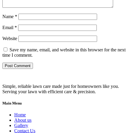
Name
*
Email
*
Website
Save my name, email, and website in this browser for the next
time I comment.
Simple, reliable lawn care made just for homeowners like you.
Serving your lawn with efficient care & precision.
Main Menu
Home
About us
Gallery
Contact Us