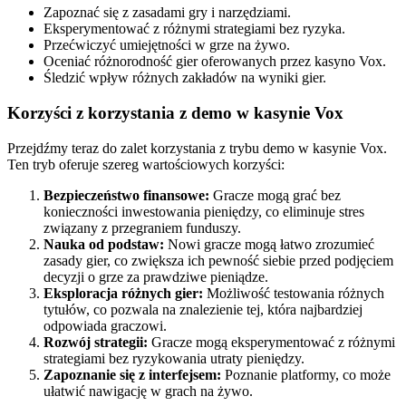
Zapoznać się z zasadami gry i narzędziami.
Eksperymentować z różnymi strategiami bez ryzyka.
Przećwiczyć umiejętności w grze na żywo.
Oceniać różnorodność gier oferowanych przez kasyno Vox.
Śledzić wpływ różnych zakładów na wyniki gier.
Korzyści z korzystania z demo w kasynie Vox
Przejdźmy teraz do zalet korzystania z trybu demo w kasynie Vox.
Ten tryb oferuje szereg wartościowych korzyści:
Bezpieczeństwo finansowe:
Gracze mogą grać bez
konieczności inwestowania pieniędzy, co eliminuje stres
związany z przegraniem funduszy.
Nauka od podstaw:
Nowi gracze mogą łatwo zrozumieć
zasady gier, co zwiększa ich pewność siebie przed podjęciem
decyzji o grze za prawdziwe pieniądze.
Eksploracja różnych gier:
Możliwość testowania różnych
tytułów, co pozwala na znalezienie tej, która najbardziej
odpowiada graczowi.
Rozwój strategii:
Gracze mogą eksperymentować z różnymi
strategiami bez ryzykowania utraty pieniędzy.
Zapoznanie się z interfejsem:
Poznanie platformy, co może
ułatwić nawigację w grach na żywo.