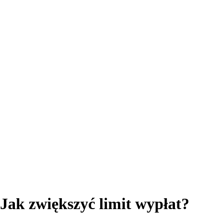
Jak zwiększyć limit wypłat?