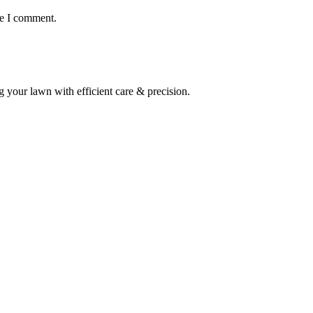
me I comment.
 your lawn with efficient care & precision.