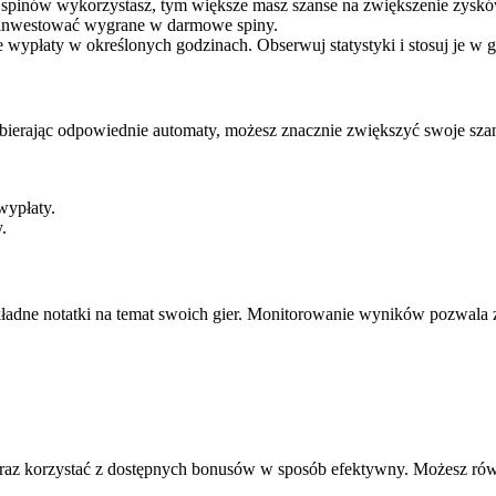
spinów wykorzystasz, tym większe masz szanse na zwiększenie zyskó
reinwestować wygrane w darmowe spiny.
wypłaty w określonych godzinach. Obserwuj statystyki i stosuj je w g
ierając odpowiednie automaty, możesz znacznie zwiększyć swoje szans
wypłaty.
.
ładne notatki na temat swoich gier. Monitorowanie wyników pozwala zr
oraz korzystać z dostępnych bonusów w sposób efektywny. Możesz równie