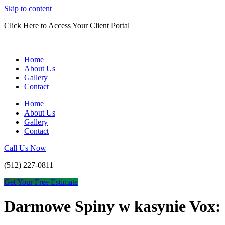
Skip to content
Click Here to Access Your Client Portal
Home
About Us
Gallery
Contact
Home
About Us
Gallery
Contact
Call Us Now
(512) 227-0811
Get Your Free Estimate
Darmowe Spiny w kasynie Vox: 