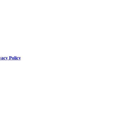
vacy Policy