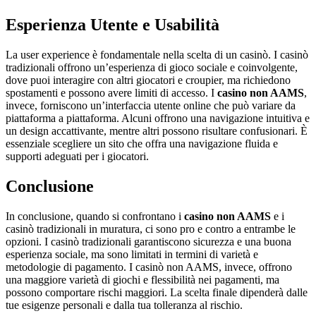
Esperienza Utente e Usabilità
La user experience è fondamentale nella scelta di un casinò. I casinò
tradizionali offrono un’esperienza di gioco sociale e coinvolgente,
dove puoi interagire con altri giocatori e croupier, ma richiedono
spostamenti e possono avere limiti di accesso. I
casino non AAMS
,
invece, forniscono un’interfaccia utente online che può variare da
piattaforma a piattaforma. Alcuni offrono una navigazione intuitiva e
un design accattivante, mentre altri possono risultare confusionari. È
essenziale scegliere un sito che offra una navigazione fluida e
supporti adeguati per i giocatori.
Conclusione
In conclusione, quando si confrontano i
casino non AAMS
e i
casinò tradizionali in muratura, ci sono pro e contro a entrambe le
opzioni. I casinò tradizionali garantiscono sicurezza e una buona
esperienza sociale, ma sono limitati in termini di varietà e
metodologie di pagamento. I casinò non AAMS, invece, offrono
una maggiore varietà di giochi e flessibilità nei pagamenti, ma
possono comportare rischi maggiori. La scelta finale dipenderà dalle
tue esigenze personali e dalla tua tolleranza al rischio.