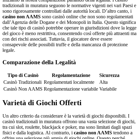
tradizionali in muratura seguono le normative vigenti nei vari Paesi e
sono rigorosamente controllati dalle autorità locali. D’altro canto, i
casino non AAMS
sono casinò online che non sono regolamentati
dall’Agenzia delle Dogane e dei Monopoli in Italia. Questo significa
che tale tipo di casinò potrebbe operare in giurisdizioni dove la legge
del gioco è meno restrittiva, consentendo così offerte più attraenti ma
con dei rischi associati. Tuttavia, il giocatore deve essere
consapevole delle possibili truffe e della mancanza di protezione
legale.
Comparazione della Legalità
Tipo di Casinò
Regolamentazione
Sicurezza
Casinò Tradizionali
Regolamentati localmente
Alta
Casinò Non AAMS
Regolamentazione variabile
Variabile
Varietà di Giochi Offerti
Un altro criterio da considerare è la varietà di giochi disponibili. I
casinò tradizionali in muratura offrono una vasta selezione di giochi,
tra cui slot, roulette, blackjack e poker, ma sono limitati dagli spazi
fisici e dalla logistica. Al contrario, i
casino non AAMS
tendono a
offrire una selezione più ampia di giochi online. Questo perché