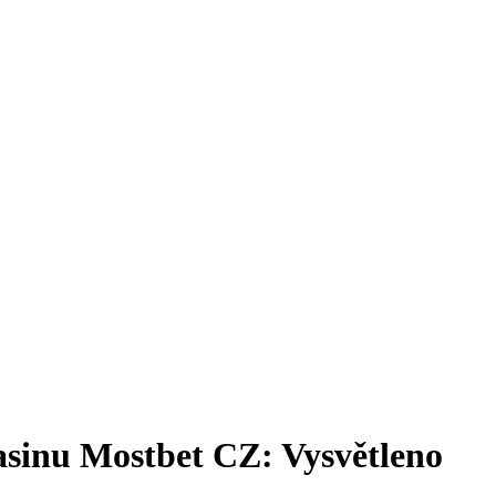
kasinu Mostbet CZ: Vysvětleno