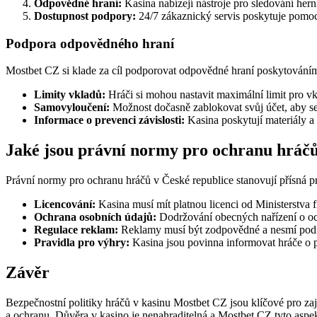
Odpovědné hraní:
Kasina nabízejí nástroje pro sledování her
Dostupnost podpory:
24/7 zákaznický servis poskytuje pomoc
Podpora odpovědného hraní
Mostbet CZ si klade za cíl podporovat odpovědné hraní poskytováním r
Limity vkladů:
Hráči si mohou nastavit maximální limit pro vk
Samovyloučení:
Možnost dočasně zablokovat svůj účet, aby s
Informace o prevenci závislosti:
Kasina poskytují materiály a
Jaké jsou právní normy pro ochranu hráč
Právní normy pro ochranu hráčů v České republice stanovují přísná pra
Licencování:
Kasina musí mít platnou licenci od Ministerstva 
Ochrana osobních údajů:
Dodržování obecných nařízení o o
Regulace reklam:
Reklamy musí být zodpovědné a nesmí podn
Pravidla pro výhry:
Kasina jsou povinna informovat hráče o 
Závěr
Bezpečnostní politiky hráčů v kasinu Mostbet CZ jsou klíčové pro zaji
a ochranu. Důvěra v kasino je nenahraditelná a Mostbet CZ tyto aspek