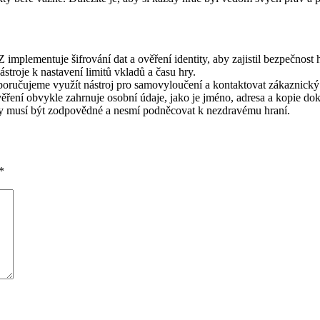
implementuje šifrování dat a ověření identity, aby zajistil bezpečnost 
troje k nastavení limitů vkladů a času hry.
ručujeme využít nástroj pro samovyloučení a kontaktovat zákaznický 
ření obvykle zahrnuje osobní údaje, jako je jméno, adresa a kopie dok
musí být zodpovědné a nesmí podněcovat k nezdravému hraní.
*