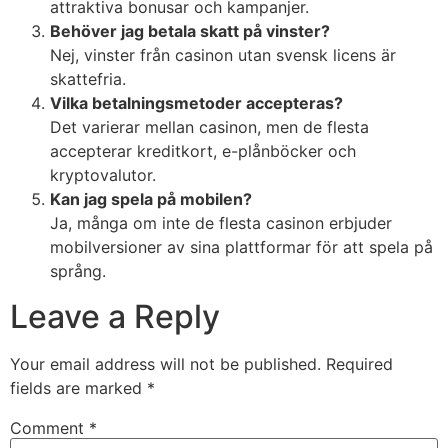
attraktiva bonusar och kampanjer.
Behöver jag betala skatt på vinster?
Nej, vinster från casinon utan svensk licens är
skattefria.
Vilka betalningsmetoder accepteras?
Det varierar mellan casinon, men de flesta
accepterar kreditkort, e-plånböcker och
kryptovalutor.
Kan jag spela på mobilen?
Ja, många om inte de flesta casinon erbjuder
mobilversioner av sina plattformar för att spela på
språng.
Leave a Reply
Your email address will not be published.
Required
fields are marked
*
Comment
*