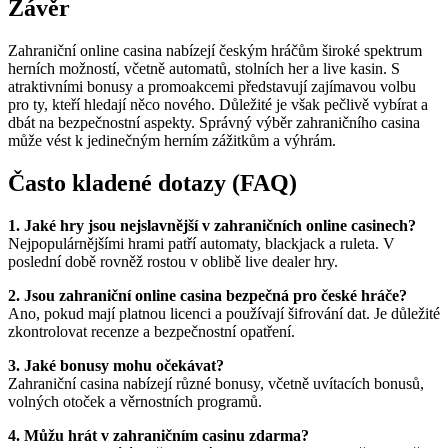
Závěr
Zahraniční online casina nabízejí českým hráčům široké spektrum
herních možností, včetně automatů, stolních her a live kasin. S
atraktivními bonusy a promoakcemi představují zajímavou volbu
pro ty, kteří hledají něco nového. Důležité je však pečlivě vybírat a
dbát na bezpečnostní aspekty. Správný výběr zahraničního casina
může vést k jedinečným herním zážitkům a výhrám.
Často kladené dotazy (FAQ)
1. Jaké hry jsou nejslavnější v zahraničních online casinech?
Nejpopulárnějšími hrami patří automaty, blackjack a ruleta. V
poslední době rovněž rostou v oblibě live dealer hry.
2. Jsou zahraniční online casina bezpečná pro české hráče?
Ano, pokud mají platnou licenci a používají šifrování dat. Je důležité
zkontrolovat recenze a bezpečnostní opatření.
3. Jaké bonusy mohu očekávat?
Zahraniční casina nabízejí různé bonusy, včetně uvítacích bonusů,
volných otoček a věrnostních programů.
4. Můžu hrát v zahraničním casinu zdarma?