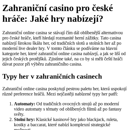
Zahraniční casino pro české
hráče: Jaké hry nabízejí?
Zahraniční online casina se stávají čím dál oblíbenější alternativou
pro české hráče, kteří hledají rozmanité herní zážitky. Tato casina
nabízejí širokou škálu her, od tradičních slotů a stolních her až po
moderní live dealer hry. V tomto článku se podíváme na hlavní
kategorie her, které zahraniční online casina nabízejí, a jak se liší od
jejich českých protějšků. Zjistíme také, na co by si měli čeští hráči
dávat pozor při výběru zahraničního casina.
Typy her v zahraničních casinech
Zahraniční online casina poskytují pestrou paletu her, která uspokojí
různé preference hráčů. Mezi nejčastěji nabízené typy her patří:
Automaty:
Od tradičních ovocných strojů až po moderní
video automaty s tématy od oblíbených filmů až po fantasy
světy.
Stolní hry:
Klasické kasinové hry jako blackjack, ruleta,
kostky a baccarat, které nabízí komplexní strategické
možnosti.