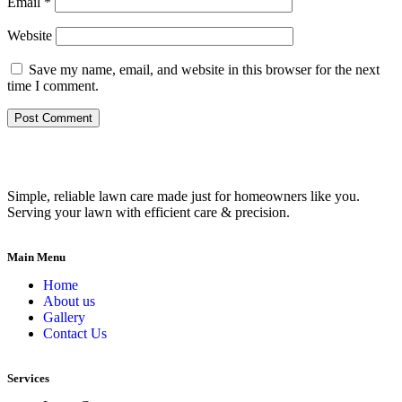
Email
*
Website
Save my name, email, and website in this browser for the next
time I comment.
Simple, reliable lawn care made just for homeowners like you.
Serving your lawn with efficient care & precision.
Main Menu
Home
About us
Gallery
Contact Us
Services