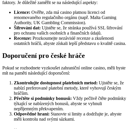
faktory. Je důležité zaměřit se na následující aspekty:
Licence:
Ověřte, zda má casino platnou licenci od
renomovaného regulačního orgánu (např. Malta Gaming
Authority, UK Gambling Commission).
Šifrování dat:
Ujistěte se, že stránka používá SSL šifrování
pro ochranu vašich osobních a finančních údajů.
Recenze:
Prozkoumejte nezávislé recenze a zkušenosti
ostatních hráčů, abyste získali lepší představu o kvalitě casina.
Doporučení pro české hráče
Pokud se rozhodnete vyzkoušet zahraniční online casino, měli byste
mít na paměti následující doporučení:
Zkontrolujte dostupnost platebních metod:
Ujistěte se, že
nabízí preferované platební metody, které vyhovují českým
hráčům.
Přečtěte si podmínky bonusů:
Vždy pečlivě čtěte podmínky
týkající se nabízených bonusů, abyste se vyhnuli
nepříjemným překvapením.
Odpovědné hraní:
Stanovte si limity a dodržujte je, abyste
měli kontrolu nad svými sázkami.