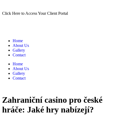
Click Here to Access Your Client Portal
Home
About Us
Gallery
Contact
Home
About Us
Gallery
Contact
Zahraniční casino pro české
hráče: Jaké hry nabízejí?