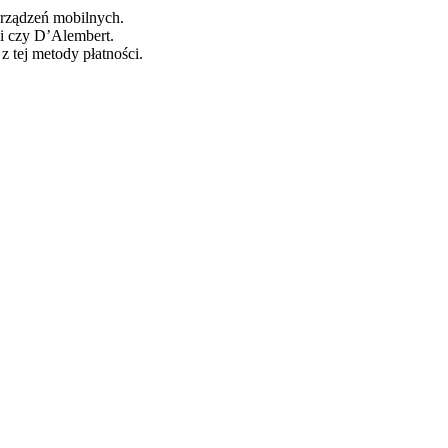
urządzeń mobilnych.
ci czy D’Alembert.
z tej metody płatności.