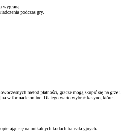
na wygraną.
wiadczenia podczas gry.
nowoczesnych metod płatności, gracze mogą skupić się na grze i
kcyjna w formacie online. Dlatego warto wybrać kasyno, które
opierając się na unikalnych kodach transakcyjnych.