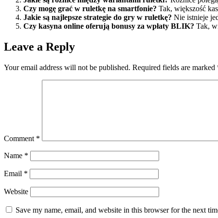
Czy mogę grać w ruletkę na smartfonie?
Tak, większość kasy
Jakie są najlepsze strategie do gry w ruletkę?
Nie istnieje j
Czy kasyna online oferują bonusy za wpłaty BLIK?
Tak, wi
Leave a Reply
Your email address will not be published.
Required fields are marked
Comment
*
Name
*
Email
*
Website
Save my name, email, and website in this browser for the next ti