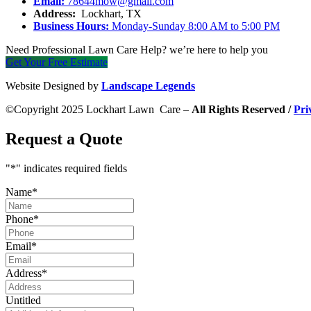
Email:
78644mow@gmail.com
Address:
Lockhart, TX
Business Hours:
Monday-Sunday 8:00 AM to 5:00 PM
Need Professional Lawn Care Help? we’re here to help you
Get Your Free Estimate
Website Designed by
Landscape Legends
©Copyright 2025 Lockhart Lawn Care –
All Rights Reserved /
Pri
Request a Quote
"
*
" indicates required fields
Name
*
Phone
*
Email
*
Address
*
Untitled