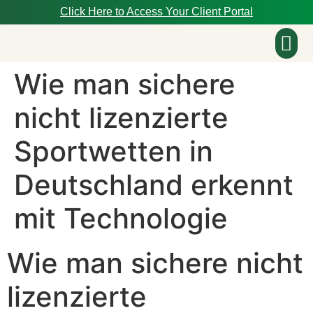
Click Here to Access Your Client Portal
Wie man sichere
About Us
nicht lizenzierte
Sportwetten in
Deutschland erkennt
mit Technologie
Wie man sichere nicht
lizenzierte