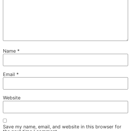
Name
*
Email
*
Website
Save my name, email, and website in this browser for