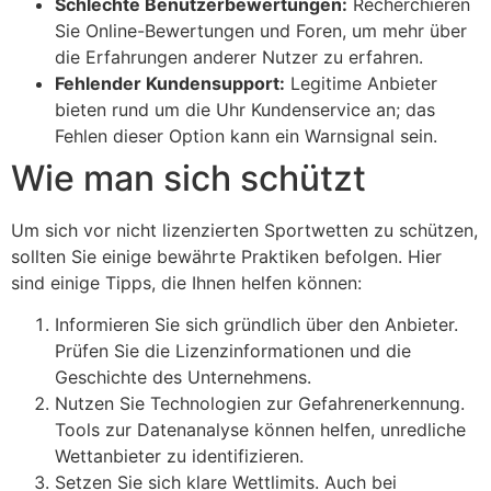
Schlechte Benutzerbewertungen:
Recherchieren
Sie Online-Bewertungen und Foren, um mehr über
die Erfahrungen anderer Nutzer zu erfahren.
Fehlender Kundensupport:
Legitime Anbieter
bieten rund um die Uhr Kundenservice an; das
Fehlen dieser Option kann ein Warnsignal sein.
Wie man sich schützt
Um sich vor nicht lizenzierten Sportwetten zu schützen,
sollten Sie einige bewährte Praktiken befolgen. Hier
sind einige Tipps, die Ihnen helfen können:
Informieren Sie sich gründlich über den Anbieter.
Prüfen Sie die Lizenzinformationen und die
Geschichte des Unternehmens.
Nutzen Sie Technologien zur Gefahrenerkennung.
Tools zur Datenanalyse können helfen, unredliche
Wettanbieter zu identifizieren.
Setzen Sie sich klare Wettlimits. Auch bei