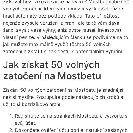
získávat bezrizikové šance na výhru? Mostbet nabízí 50
volných zatočení, která vám umožní vyzkoušet různé
hrací automaty bez potřeby vkladu. Tato příležitost
nejenže zvyšuje vzrušení z hraní, ale také vám dává
šanci zvýšit vaše výhry, aniž byste museli investovat
vlastní peníze. V následujícím článku se podíváme na to,
jak můžete maximálně využít těchto 50 volných
zatočení a zkrátit si tak cestu k potenciálním výhrám.
Jak získat 50 volných
zatočení na Mostbetu
Získání 50 volných zatočení na Mostbetu je snadnější,
než si myslíte. Postupujte podle následujících kroků a
užijte si bezrizikové hraní:
Registrujte se na stránkách Mostbetu a vytvořte si
svůj účet.
Dokončete ověření účtu podle instrukcí zaslaných