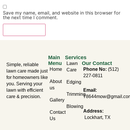
Save my name, email, and website in this browser for
the next time I comment.
Main
Services
Menu
Our Contact
Lawn
Simple, reliable
Home
Phone No:
(512)
Care
lawn care made just
227-0811
for homeowners like
About
Edging
you. Serving your
us
lawn with efficient
Email:
Trimming
care & precision.
78644mow@gmail.co
Gallery
Blowing
Address:
Contact
Lockhart, TX
Us