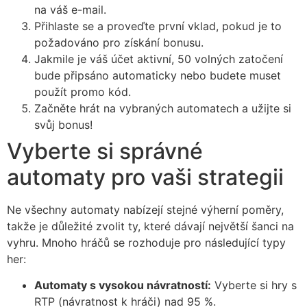
na váš e-mail.
Přihlaste se a proveďte první vklad, pokud je to
požadováno pro získání bonusu.
Jakmile je váš účet aktivní, 50 volných zatočení
bude připsáno automaticky nebo budete muset
použít promo kód.
Začněte hrát na vybraných automatech a užijte si
svůj bonus!
Vyberte si správné
automaty pro vaši strategii
Ne všechny automaty nabízejí stejné výherní poměry,
takže je důležité zvolit ty, které dávají největší šanci na
vyhru. Mnoho hráčů se rozhoduje pro následující typy
her:
Automaty s vysokou návratností:
Vyberte si hry s
RTP (návratnost k hráči) nad 95 %.