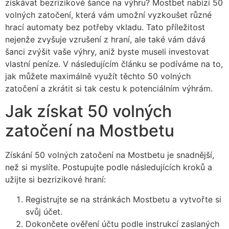
získávat bezrizikové šance na výhru? Mostbet nabízí 50
volných zatočení, která vám umožní vyzkoušet různé
hrací automaty bez potřeby vkladu. Tato příležitost
nejenže zvyšuje vzrušení z hraní, ale také vám dává
šanci zvýšit vaše výhry, aniž byste museli investovat
vlastní peníze. V následujícím článku se podíváme na to,
jak můžete maximálně využít těchto 50 volných
zatočení a zkrátit si tak cestu k potenciálním výhrám.
Jak získat 50 volných
zatočení na Mostbetu
Získání 50 volných zatočení na Mostbetu je snadnější,
než si myslíte. Postupujte podle následujících kroků a
užijte si bezrizikové hraní:
Registrujte se na stránkách Mostbetu a vytvořte si
svůj účet.
Dokončete ověření účtu podle instrukcí zaslaných