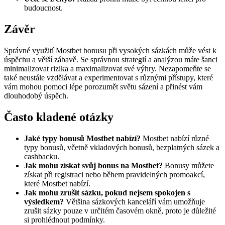
budoucnost.
Závěr
Správné využití Mostbet bonusu při vysokých sázkách může vést k
úspěchu a větší zábavě. Se správnou strategií a analýzou máte šanci
minimalizovat rizika a maximalizovat své výhry. Nezapomeňte se
také neustále vzdělávat a experimentovat s různými přístupy, které
vám mohou pomoci lépe porozumět světu sázení a přinést vám
dlouhodobý úspěch.
Často kladené otázky
Jaké typy bonusů Mostbet nabízí?
Mostbet nabízí různé
typy bonusů, včetně vkladových bonusů, bezplatných sázek a
cashbacku.
Jak mohu získat svůj bonus na Mostbet?
Bonusy můžete
získat při registraci nebo během pravidelných promoakcí,
které Mostbet nabízí.
Jak mohu zrušit sázku, pokud nejsem spokojen s
výsledkem?
Většina sázkových kanceláří vám umožňuje
zrušit sázky pouze v určitém časovém okně, proto je důležité
si prohlédnout podmínky.