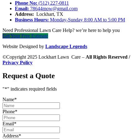
Phone No:
(512) 227-0811
Email:
78644mow@gmail.com
Address:
Lockhart, TX
Business Hours:
Monday-Sunday 8:00 AM to 5:00 PM
Need Professional Lawn Care Help? we’re here to help you
Get Your Free Estimate
Website Designed by
Landscape Legends
©Copyright 2025 Lockhart Lawn Care –
All Rights Reserved /
Privacy Policy
Request a Quote
"
*
" indicates required fields
Name
*
Phone
*
Email
*
Address
*