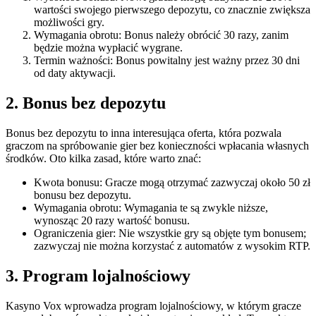
wartości swojego pierwszego depozytu, co znacznie zwiększa
możliwości gry.
Wymagania obrotu: Bonus należy obrócić 30 razy, zanim
będzie można wypłacić wygrane.
Termin ważności: Bonus powitalny jest ważny przez 30 dni
od daty aktywacji.
2. Bonus bez depozytu
Bonus bez depozytu to inna interesująca oferta, która pozwala
graczom na spróbowanie gier bez konieczności wpłacania własnych
środków. Oto kilka zasad, które warto znać:
Kwota bonusu: Gracze mogą otrzymać zazwyczaj około 50 zł
bonusu bez depozytu.
Wymagania obrotu: Wymagania te są zwykle niższe,
wynosząc 20 razy wartość bonusu.
Ograniczenia gier: Nie wszystkie gry są objęte tym bonusem;
zazwyczaj nie można korzystać z automatów z wysokim RTP.
3. Program lojalnościowy
Kasyno Vox wprowadza program lojalnościowy, w którym gracze