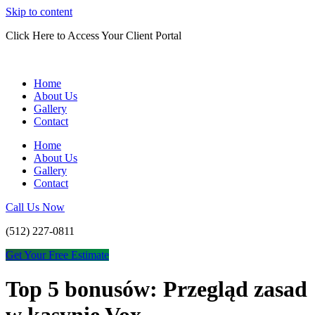
Skip to content
Click Here to Access Your Client Portal
Home
About Us
Gallery
Contact
Home
About Us
Gallery
Contact
Call Us Now
(512) 227-0811
Get Your Free Estimate
Top 5 bonusów: Przegląd zasad