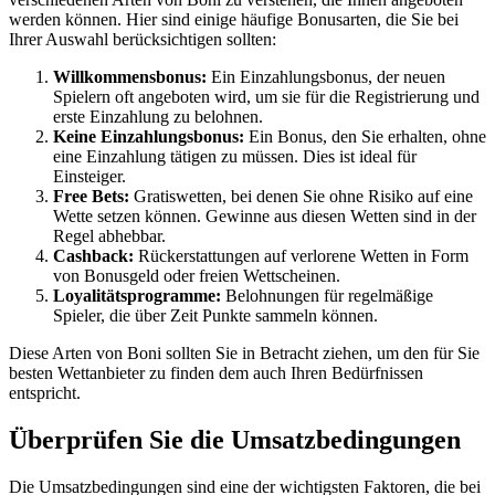
werden können. Hier sind einige häufige Bonusarten, die Sie bei
Ihrer Auswahl berücksichtigen sollten:
Willkommensbonus:
Ein Einzahlungsbonus, der neuen
Spielern oft angeboten wird, um sie für die Registrierung und
erste Einzahlung zu belohnen.
Keine Einzahlungsbonus:
Ein Bonus, den Sie erhalten, ohne
eine Einzahlung tätigen zu müssen. Dies ist ideal für
Einsteiger.
Free Bets:
Gratiswetten, bei denen Sie ohne Risiko auf eine
Wette setzen können. Gewinne aus diesen Wetten sind in der
Regel abhebbar.
Cashback:
Rückerstattungen auf verlorene Wetten in Form
von Bonusgeld oder freien Wettscheinen.
Loyalitätsprogramme:
Belohnungen für regelmäßige
Spieler, die über Zeit Punkte sammeln können.
Diese Arten von Boni sollten Sie in Betracht ziehen, um den für Sie
besten Wettanbieter zu finden dem auch Ihren Bedürfnissen
entspricht.
Überprüfen Sie die Umsatzbedingungen
Die Umsatzbedingungen sind eine der wichtigsten Faktoren, die bei