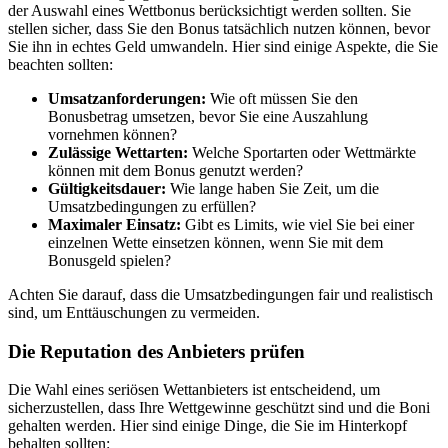
der Auswahl eines Wettbonus berücksichtigt werden sollten. Sie
stellen sicher, dass Sie den Bonus tatsächlich nutzen können, bevor
Sie ihn in echtes Geld umwandeln. Hier sind einige Aspekte, die Sie
beachten sollten:
Umsatzanforderungen:
Wie oft müssen Sie den
Bonusbetrag umsetzen, bevor Sie eine Auszahlung
vornehmen können?
Zulässige Wettarten:
Welche Sportarten oder Wettmärkte
können mit dem Bonus genutzt werden?
Gültigkeitsdauer:
Wie lange haben Sie Zeit, um die
Umsatzbedingungen zu erfüllen?
Maximaler Einsatz:
Gibt es Limits, wie viel Sie bei einer
einzelnen Wette einsetzen können, wenn Sie mit dem
Bonusgeld spielen?
Achten Sie darauf, dass die Umsatzbedingungen fair und realistisch
sind, um Enttäuschungen zu vermeiden.
Die Reputation des Anbieters prüfen
Die Wahl eines seriösen Wettanbieters ist entscheidend, um
sicherzustellen, dass Ihre Wettgewinne geschützt sind und die Boni
gehalten werden. Hier sind einige Dinge, die Sie im Hinterkopf
behalten sollten: