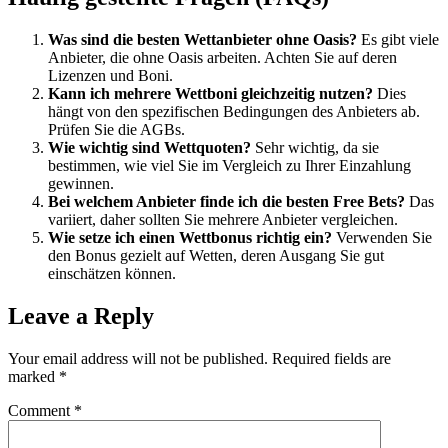
Was sind die besten Wettanbieter ohne Oasis?
Es gibt viele
Anbieter, die ohne Oasis arbeiten. Achten Sie auf deren
Lizenzen und Boni.
Kann ich mehrere Wettboni gleichzeitig nutzen?
Dies
hängt von den spezifischen Bedingungen des Anbieters ab.
Prüfen Sie die AGBs.
Wie wichtig sind Wettquoten?
Sehr wichtig, da sie
bestimmen, wie viel Sie im Vergleich zu Ihrer Einzahlung
gewinnen.
Bei welchem Anbieter finde ich die besten Free Bets?
Das
variiert, daher sollten Sie mehrere Anbieter vergleichen.
Wie setze ich einen Wettbonus richtig ein?
Verwenden Sie
den Bonus gezielt auf Wetten, deren Ausgang Sie gut
einschätzen können.
Leave a Reply
Your email address will not be published.
Required fields are
marked
*
Comment
*