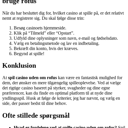
bruge rofus
Når du har besluttet dig for, hvilket casino at spille på, er det relativt
nemt at registrere sig. Du skal følge disse trin:
Besøg casinoets hjemmeside.
Klik på “Tilmeld” eller “Opstart”.
Udfyld dine oplysninger som navn, e-mail og fødselsdato.
Vælg en betalingsmetode og lav en indbetaling.
Bekræft din konto, hvis der kræves.
Begynd at spille!
Konklusion
At
spil casino uden om rofus
kan være en fantastisk mulighed for
dem, der ønsker en mere tilgængelig spilleoplevelse. Ved at vælge
det rigtige casino baseret på styrker, svagheder og dine egne
præferencer, kan du finde en optimal platform til at nyde dine
yndlingsspil. Husk at følge de kriterier, jeg har nævnt, og vælg en
side, der passer bedst til dine behov.
Ofte stillede spørgsmål
Hvad er fordelene ved at spille casino uden om rofus?
Spil