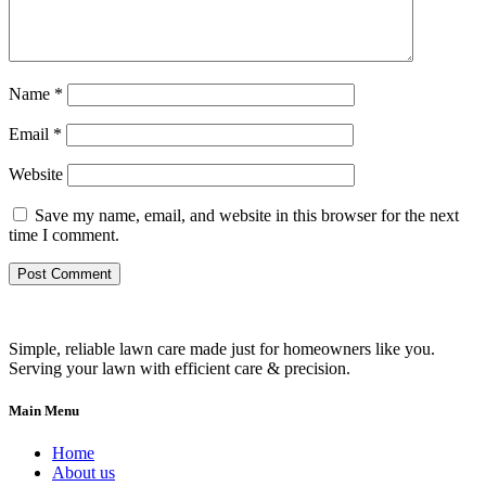
Name
*
Email
*
Website
Save my name, email, and website in this browser for the next
time I comment.
Simple, reliable lawn care made just for homeowners like you.
Serving your lawn with efficient care & precision.
Main Menu
Home
About us