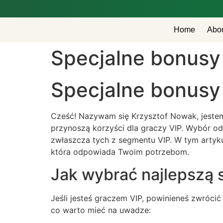
Home
Abo
Specjalne bonusy 
Specjalne bonusy 
Cześć! Nazywam się Krzysztof Nowak, jestem 
przynoszą korzyści dla graczy VIP. Wybór 
zwłaszcza tych z segmentu VIP. W tym artykul
która odpowiada Twoim potrzebom.
Jak wybrać najlepszą 
Jeśli jesteś graczem VIP, powinieneś zwrócić
co warto mieć na uwadze: