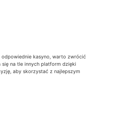
a odpowiednie kasyno, warto zwrócić
ię na tle innych platform dzięki
yzję, aby skorzystać z najlepszym