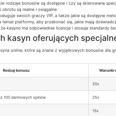
ie rodzaje bonusów są dostępne i czy są skierowane specj
 obrotu są realne i osiągalne.
sługuje swoich graczy VIP, a także jakie są dostępne met
a temat platformy, aby przekonać się, jakie mają doświadcz
 że kasyno ma odpowiednie licencje i stosuje standardy b
h kasyn oferujących specjaln
syna online, które są znane z wyjątkowych bonusów dla gra
Rodzaj bonusu
Warunki 
20x
az 100 darmowych spinów
25x
15x