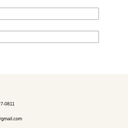
27-0811
gmail.com