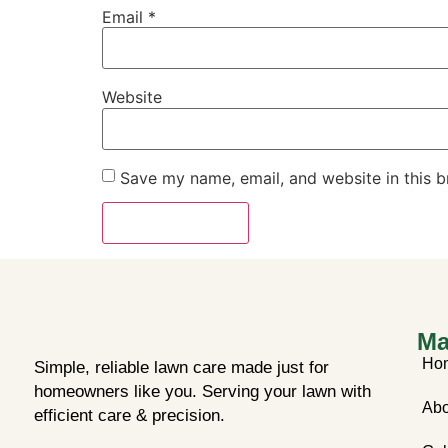
Email
*
Website
Save my name, email, and website in this b
Ma
Ho
Simple, reliable lawn care made just for
homeowners like you. Serving your lawn with
Abo
efficient care & precision.