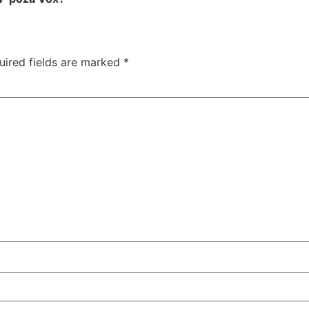
uired fields are marked
*