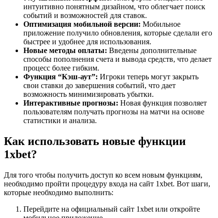
интуитивно понятным дизайном, что облегчает поиск
событий и возможностей для ставок.
Оптимизация мобильной версии:
Мобильное
приложение получило обновления, которые сделали его
быстрее и удобнее для использования.
Новые методы оплаты:
Введены дополнительные
способы пополнения счета и вывода средств, что делает
процесс более гибким.
Функция “Кэш-аут”:
Игроки теперь могут закрыть
свои ставки до завершения событий, что дает
возможность минимизировать убытки.
Интерактивные прогнозы:
Новая функция позволяет
пользователям получать прогнозы на матчи на основе
статистики и анализа.
Как использовать новые функции
1xbet?
Для того чтобы получить доступ ко всем новым функциям,
необходимо пройти процедуру входа на сайт 1xbet. Вот шаги,
которые необходимо выполнить:
Перейдите на официальный сайт 1xbet или откройте
мобильное приложение.