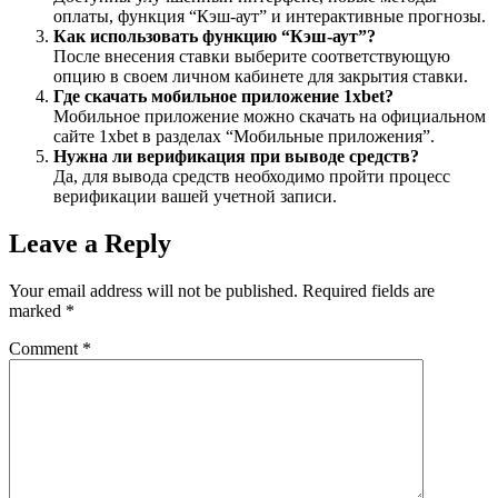
оплаты, функция “Кэш-аут” и интерактивные прогнозы.
Как использовать функцию “Кэш-аут”?
После внесения ставки выберите соответствующую
опцию в своем личном кабинете для закрытия ставки.
Где скачать мобильное приложение 1xbet?
Мобильное приложение можно скачать на официальном
сайте 1xbet в разделах “Мобильные приложения”.
Нужна ли верификация при выводе средств?
Да, для вывода средств необходимо пройти процесс
верификации вашей учетной записи.
Leave a Reply
Your email address will not be published.
Required fields are
marked
*
Comment
*