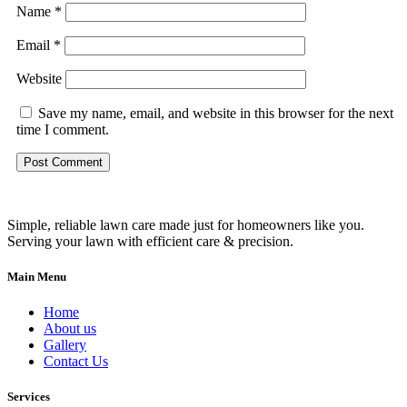
Name
*
Email
*
Website
Save my name, email, and website in this browser for the next
time I comment.
Simple, reliable lawn care made just for homeowners like you.
Serving your lawn with efficient care & precision.
Main Menu
Home
About us
Gallery
Contact Us
Services