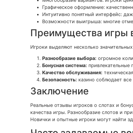
Графическое оформление: качественн
Интуитивно понятный интерфейс: даж
Возможности выигрыша: многие отмеч
Преимущества игры в
Игроки выделяют несколько значительных 
Разнообразие выбора:
огромное коли
Бонусная система:
привлекательные п
Качество обслуживания:
техническая
Безопасность:
казино соблюдает все 
Заключение
Реальные отзывы игроков о слотах и бонус
качества игры. Разнообразие слотов и пр
Новички и опытные игроки могут найти з
Часто задаваемые во