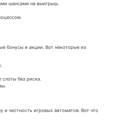
ими шансами на выигрыш.
роцессом.
ые бонусы и акции. Вот некоторые из
.
 слоты без риска.
зы.
у и честность игровых автоматов. Вот что