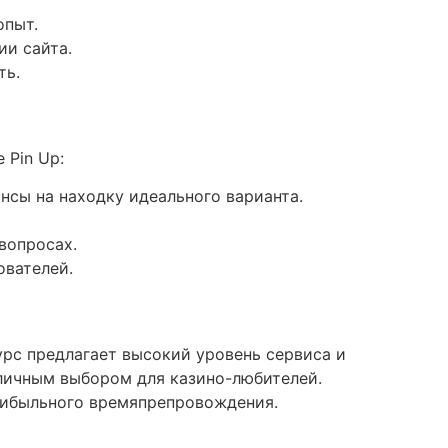
опыт.
ии сайта.
ть.
 Pin Up:
нсы на находку идеального варианта.
вопросах.
ователей.
сурс предлагает высокий уровень сервиса и
тличным выбором для казино-любителей.
рибыльного времяпрепровождения.