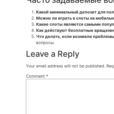
Какой минимальный депозит для пол
Можно ли играть в слоты на мобильн
Какие слоты являются самыми попу
Как действуют бесплатные вращени
Что делать, если возникли проблем
вопросы.
Leave a Reply
Your email address will not be published.
Req
Comment
*