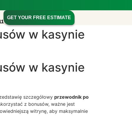
GET YOUR FREE ESTIMATE
11
usów w kasynie
usów w kasynie
przedstawię szczegółowy
przewodnik po
skorzystać z bonusów, ważne jest
powiedniejszą witrynę, aby maksymalnie