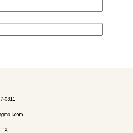
27-0811
gmail.com
, TX