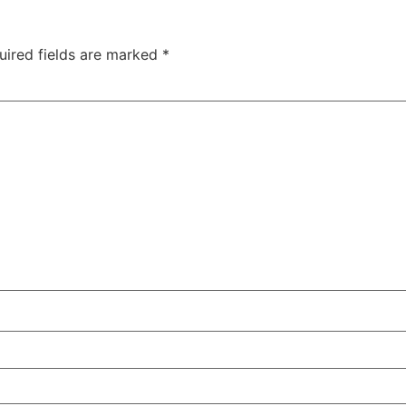
uired fields are marked
*