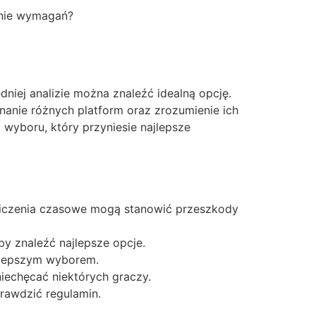
enie wymagań?
iej analizie można znaleźć idealną opcję.
nanie różnych platform oraz zrozumienie ich
wyboru, który przyniesie najlepsze
iczenia czasowe mogą stanowić przeszkody
by znaleźć najlepsze opcje.
e lepszym wyborem.
iechęcać niektórych graczy.
rawdzić regulamin.