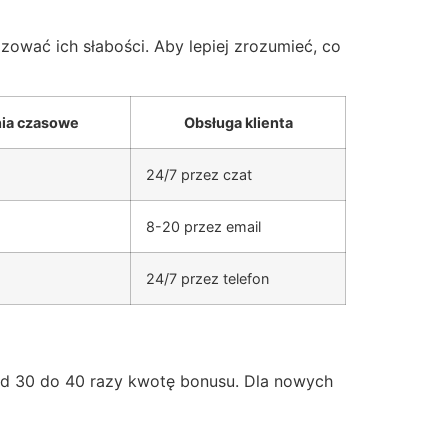
zować ich słabości. Aby lepiej zrozumieć, co
ia czasowe
Obsługa klienta
24/7 przez czat
8-20 przez email
24/7 przez telefon
d 30 do 40 razy kwotę bonusu. Dla nowych