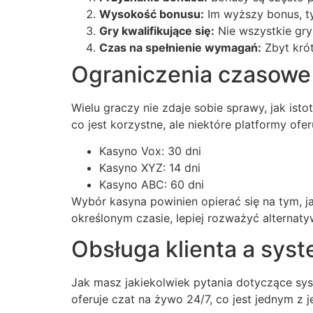
Wysokość bonusu:
Im wyższy bonus, t
Gry kwalifikujące się:
Nie wszystkie gry
Czas na spełnienie wymagań:
Zbyt kró
Ograniczenia czasowe 
Wielu graczy nie zdaje sobie sprawy, jak is
co jest korzystne, ale niektóre platformy ofe
Kasyno Vox: 30 dni
Kasyno XYZ: 14 dni
Kasyno ABC: 60 dni
Wybór kasyna powinien opierać się na tym, ja
określonym czasie, lepiej rozważyć alternat
Obsługa klienta a sys
Jak masz jakiekolwiek pytania dotyczące sys
oferuje czat na żywo 24/7, co jest jednym z j