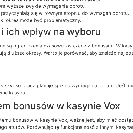
ym wyższe zwykle wymagania obrotu.
 przyczyniają się w równym stopniu do wymagań obrotu.
tki okres może być problematyczny.
i ich wpływ na wyboru
totne są ograniczenia czasowe związane z bonusami. W kas
rują dłuższe okresy. Warto je porównać, aby znaleźć najlep
k szybko gracz planuje spełnić wymagania obrotu. Jeśli ni
ywne kasyna.
tem bonusów w kasynie Vox
temu bonusów w kasynie Vox, ważne jest, aby mieć dostęp
ego atutów. Porównując tę funkcjonalność z innymi kasynami