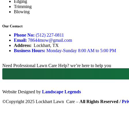
Edging
Trimming
Blowing
Our Contact
Phone No:
(512) 227-0811
Email:
78644mow@gmail.com
Address:
Lockhart, TX
Business Hours:
Monday-Sunday 8:00 AM to 5:00 PM
Need Professional Lawn Care Help? we’re here to help you
Website Designed by
Landscape Legends
©Copyright 2025 Lockhart Lawn Care –
All Rights Reserved /
Pri