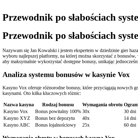
Przewodnik po słabościach sys
Przewodnik po słabościach sys
Nazywam się Jan Kowalski i jestem ekspertem w dziedzinie gier ha
wyboru najlepszej platformy, na której można skorzystać z bonusów,
aby maksymalnie wykorzystać dostępne bonusy, unikając jednocześn
Analiza systemu bonusów w kasynie Vox
Kasyno Vox oferuje różnorodne bonusy, które przyciągają nowych grac
kasynami. Oto kilka kluczowych różnic:
Nazwa kasyna
Rodzaj bonusu
Wymagania obrotu
Ograni
Kasyno Vox
Bonus powitalny 100%
30x
30 dni
Kasyno XYZ
Bonus bez depozytu
40x
14 dni
Kasyno ABC
Bonus lojalnościowy
25x
60 dni
Wymagania obrotu w bonusach kasyna Vox