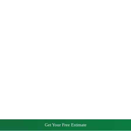
Get Your Free Estimate