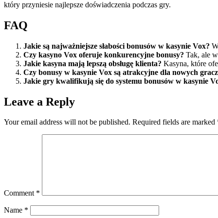
który przyniesie najlepsze doświadczenia podczas gry.
FAQ
Jakie są najważniejsze słabości bonusów w kasynie Vox?
Wy
Czy kasyno Vox oferuje konkurencyjne bonusy?
Tak, ale w
Jakie kasyna mają lepszą obsługę klienta?
Kasyna, które of
Czy bonusy w kasynie Vox są atrakcyjne dla nowych grac
Jakie gry kwalifikują się do systemu bonusów w kasynie V
Leave a Reply
Your email address will not be published.
Required fields are marked
Comment
*
Name
*