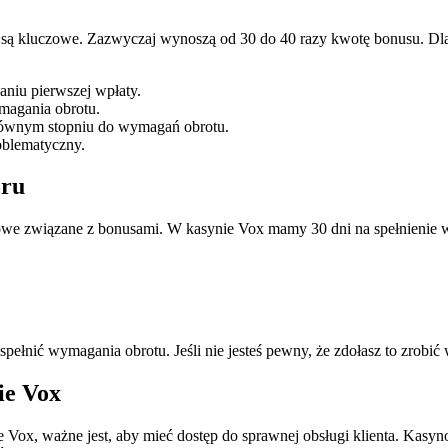
 są kluczowe. Zazwyczaj wynoszą od 30 do 40 razy kwotę bonusu. Dl
niu pierwszej wpłaty.
agania obrotu.
 równym stopniu do wymagań obrotu.
oblematyczny.
oru
asowe związane z bonusami. W kasynie Vox mamy 30 dni na spełnienie wy
pełnić wymagania obrotu. Jeśli nie jesteś pewny, że zdołasz to zrobić
ie Vox
ox, ważne jest, aby mieć dostęp do sprawnej obsługi klienta. Kasyno 