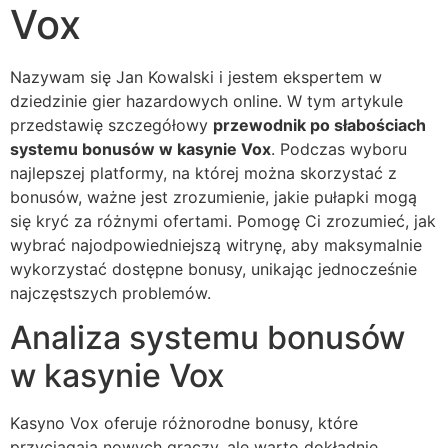
Vox
Nazywam się Jan Kowalski i jestem ekspertem w
dziedzinie gier hazardowych online. W tym artykule
przedstawię szczegółowy
przewodnik po słabościach
systemu bonusów w kasynie Vox
. Podczas wyboru
najlepszej platformy, na której można skorzystać z
bonusów, ważne jest zrozumienie, jakie pułapki mogą
się kryć za różnymi ofertami. Pomogę Ci zrozumieć, jak
wybrać najodpowiedniejszą witrynę, aby maksymalnie
wykorzystać dostępne bonusy, unikając jednocześnie
najczęstszych problemów.
Analiza systemu bonusów
w kasynie Vox
Kasyno Vox oferuje różnorodne bonusy, które
przyciągają nowych graczy, ale warto dokładnie