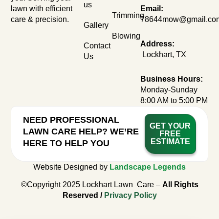
us
lawn with efficient
Email:
Trimming
care & precision.
78644mow@gmail.co
Gallery
Blowing
Address:
Contact
Lockhart, TX
Us
Business Hours:
Monday-Sunday
8:00 AM to 5:00 PM
NEED PROFESSIONAL
GET YOUR
LAWN CARE HELP? WE’RE
FREE
ESTIMATE
HERE TO HELP YOU
Website Designed by
Landscape Legends
©Copyright 2025 Lockhart Lawn Care –
All Rights
Reserved /
Privacy Policy