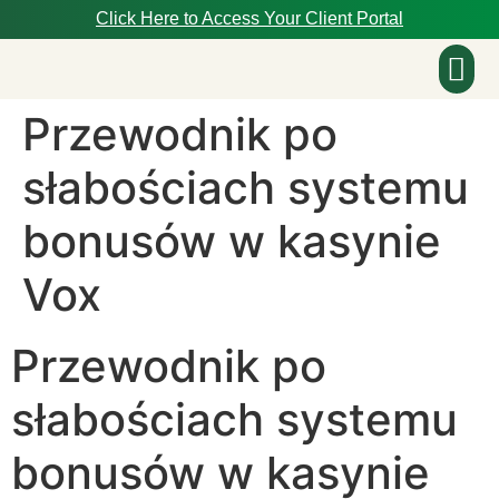
Click Here to Access Your Client Portal
Przewodnik po
About Us
słabościach systemu
bonusów w kasynie
Vox
Przewodnik po
słabościach systemu
bonusów w kasynie