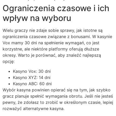
Ograniczenia czasowe i ich
wpływ na wyboru
Wielu graczy nie zdaje sobie sprawy, jak istotne są
ograniczenia czasowe związane z bonusami. W kasynie
Vox mamy 30 dni na spełnienie wymagań, co jest
korzystne, ale niektóre platformy oferują dłuższe
okresy. Warto je porównać, aby znaleźć najlepszą
opcję:
Kasyno Vox: 30 dni
Kasyno XYZ: 14 dni
Kasyno ABC: 60 dni
Wybór kasyna powinien opierać się na tym, jak szybko
gracz planuje spełnić wymagania obrotu. Jeśli nie jesteś
pewny, że zdołasz to zrobić w określonym czasie, lepiej
rozważyć alternatywne kasyna.