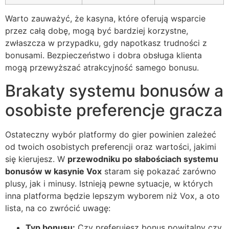
Warto zauważyć, że kasyna, które oferują wsparcie
przez całą dobę, mogą być bardziej korzystne,
zwłaszcza w przypadku, gdy napotkasz trudności z
bonusami. Bezpieczeństwo i dobra obsługa klienta
mogą przewyższać atrakcyjność samego bonusu.
Brakaty systemu bonusów a
osobiste preferencje gracza
Ostateczny wybór platformy do gier powinien zależeć
od twoich osobistych preferencji oraz wartości, jakimi
się kierujesz. W
przewodniku po słabościach systemu
bonusów w kasynie Vox
staram się pokazać zarówno
plusy, jak i minusy. Istnieją pewne sytuacje, w których
inna platforma będzie lepszym wyborem niż Vox, a oto
lista, na co zwrócić uwagę:
Typ bonusu:
Czy preferujesz bonus powitalny czy