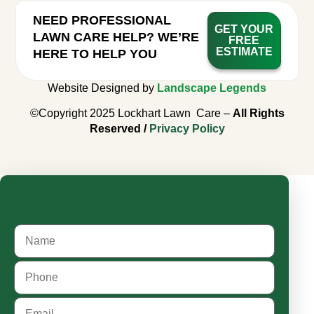
NEED PROFESSIONAL
GET YOUR
LAWN CARE HELP? WE’RE
FREE
ESTIMATE
HERE TO HELP YOU
Website Designed by
Landscape Legends
©Copyright 2025 Lockhart Lawn Care –
All Rights
Reserved /
Privacy Policy