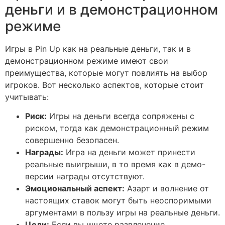
деньги и в демонстрационном
режиме
Игры в Pin Up как на реальные деньги, так и в
демонстрационном режиме имеют свои
преимущества, которые могут повлиять на выбор
игроков. Вот несколько аспектов, которые стоит
учитывать:
Риск:
Игры на деньги всегда сопряжены с
риском, тогда как демонстрационный режим
совершенно безопасен.
Награды:
Игра на деньги может принести
реальные выигрыши, в то время как в демо-
версии награды отсутствуют.
Эмоциональный аспект:
Азарт и волнение от
настоящих ставок могут быть неоспоримыми
аргументами в пользу игры на реальные деньги.
Цели:
Если вы ищете развлечение,