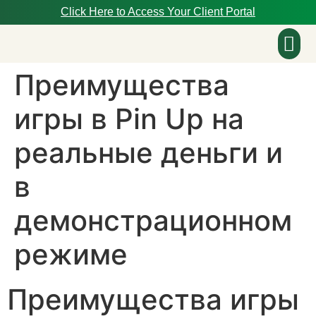
Click Here to Access Your Client Portal
Преимущества
About Us
игры в Pin Up на
реальные деньги и
в
демонстрационном
режиме
Преимущества игры