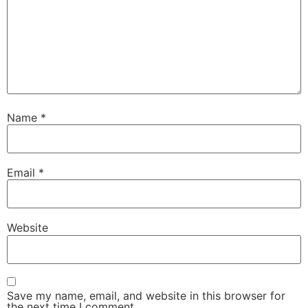
Name
*
Email
*
Website
Save my name, email, and website in this browser for
the next time I comment.