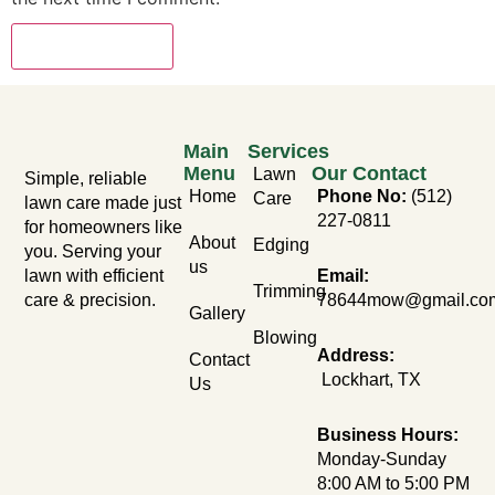
Main
Services
Menu
Our Contact
Lawn
Simple, reliable
Home
Phone No:
(512)
Care
lawn care made just
227-0811
for homeowners like
About
Edging
you. Serving your
us
lawn with efficient
Email:
Trimming
care & precision.
78644mow@gmail.co
Gallery
Blowing
Address:
Contact
Lockhart, TX
Us
Business Hours:
Monday-Sunday
8:00 AM to 5:00 PM