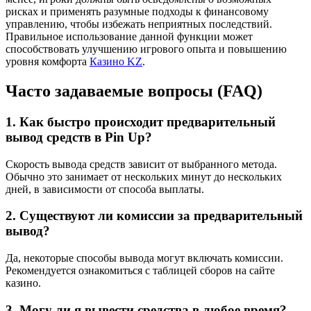
рисках и применять разумные подходы к финансовому
управлению, чтобы избежать неприятных последствий.
Правильное использование данной функции может
способствовать улучшению игрового опыта и повышению
уровня комфорта
Казино KZ
.
Часто задаваемые вопросы (FAQ)
1. Как быстро происходит предварительный
вывод средств в Pin Up?
Скорость вывода средств зависит от выбранного метода.
Обычно это занимает от нескольких минут до нескольких
дней, в зависимости от способа выплаты.
2. Существуют ли комиссии за предварительный
вывод?
Да, некоторые способы вывода могут включать комиссии.
Рекомендуется ознакомиться с таблицей сборов на сайте
казино.
3. Могу ли я вывести средства в любое время?