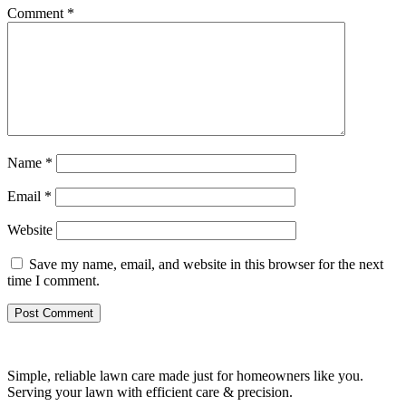
Comment
*
Name
*
Email
*
Website
Save my name, email, and website in this browser for the next
time I comment.
Simple, reliable lawn care made just for homeowners like you.
Serving your lawn with efficient care & precision.