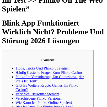
Im Test >> Plinko On The Web
Spielen”
Blink App Funktioniert
Wirklich Nicht? Probleme Und
Störung 2026 Lösungen
Content
Tipps, Tricks Und Plinko Strategien
Häufig Gestellte Fragen Zum Plinko Casino
Plinko Im Vereinbarung Zur Gameshow „der
Preis Ist Heiß“
Gibt Es Weitere Krypto Games Im Plinko
Casino?
Variables Risikomanagement
Verschiedene Plinko Versionen
Wie Kann Ich Plinko Online Spielen?
Was Ist Auch Die Plinko Iphone App?