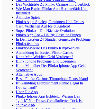
Das Wichtigste Zu Plinko Casinos Im Überblick
Wie Man Expire Plinko App Herunterlädt Und
Installiert
Ähnliche Spiele
Plinko App: Spielen, Gewinnen Und Echtes
Cash Verdienen Auf Ios & Android
Super Plinko – Die Nächste Evolution
Plinko App Faq – Häufig Gestellte Fragen
In Den Letzten 24 Stunden Gemeldete Probleme
Plinko-features
Funktionsweise Des Plinko Krypto-spiels
Anmeldung Im Besten Plinko Casino
Kann Man Wirklich Geld Verdienen?
Blink Iphone Probleme Und Lösungen
Kann Man über Der Plinko Iphone App Geld
Verdienen?
Alternative Apps
Beste Plinko Casinos Throughout Deutschland
Ist Gambling Establishment Plinko Legal In
Deutschland?
Über Die App
Plinko Iphone App Echtgeld: Warum Das
“glück” Nur Dieses Gekalkulierter Trick Ist
“plinko App