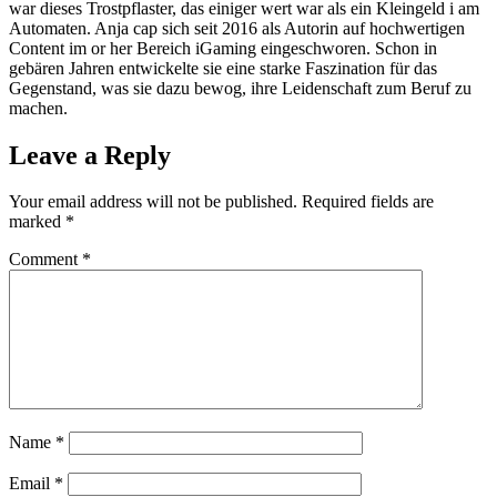
war dieses Trostpflaster, das einiger wert war als ein Kleingeld i am
Automaten. Anja cap sich seit 2016 als Autorin auf hochwertigen
Content im or her Bereich iGaming eingeschworen. Schon in
gebären Jahren entwickelte sie eine starke Faszination für das
Gegenstand, was sie dazu bewog, ihre Leidenschaft zum Beruf zu
machen.
Leave a Reply
Your email address will not be published.
Required fields are
marked
*
Comment
*
Name
*
Email
*