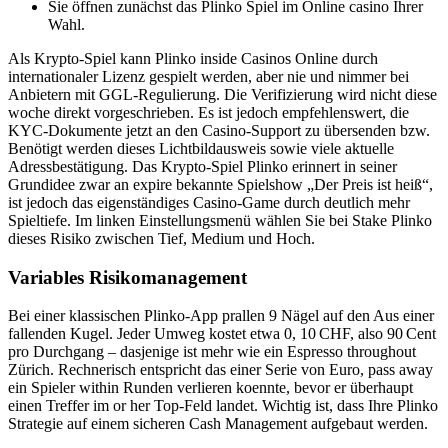
Sie öffnen zunächst das Plinko Spiel im Online casino Ihrer
Wahl.
Als Krypto-Spiel kann Plinko inside Casinos Online durch
internationaler Lizenz gespielt werden, aber nie und nimmer bei
Anbietern mit GGL-Regulierung. Die Verifizierung wird nicht diese
woche direkt vorgeschrieben. Es ist jedoch empfehlenswert, die
KYC-Dokumente jetzt an den Casino-Support zu übersenden bzw.
Benötigt werden dieses Lichtbildausweis sowie viele aktuelle
Adressbestätigung. Das Krypto-Spiel Plinko erinnert in seiner
Grundidee zwar an expire bekannte Spielshow „Der Preis ist heiß“,
ist jedoch das eigenständiges Casino-Game durch deutlich mehr
Spieltiefe. Im linken Einstellungsmenü wählen Sie bei Stake Plinko
dieses Risiko zwischen Tief, Medium und Hoch.
Variables Risikomanagement
Bei einer klassischen Plinko-App prallen 9 Nägel auf den Aus einer
fallenden Kugel. Jeder Umweg kostet etwa 0, 10 CHF, also 90 Cent
pro Durchgang – dasjenige ist mehr wie ein Espresso throughout
Zürich. Rechnerisch entspricht das einer Serie von Euro, pass away
ein Spieler within Runden verlieren koennte, bevor er überhaupt
einen Treffer im or her Top‑Feld landet. Wichtig ist, dass Ihre Plinko
Strategie auf einem sicheren Cash Management aufgebaut werden.