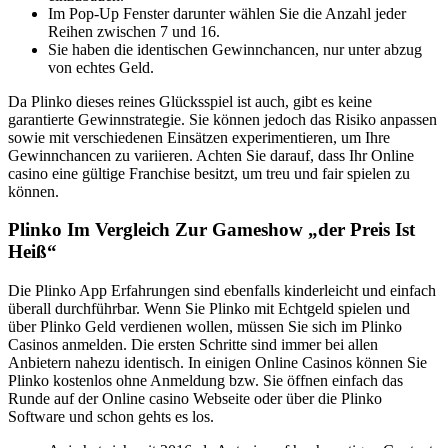
Im Pop-Up Fenster darunter wählen Sie die Anzahl jeder
Reihen zwischen 7 und 16.
Sie haben die identischen Gewinnchancen, nur unter abzug
von echtes Geld.
Da Plinko dieses reines Glücksspiel ist auch, gibt es keine
garantierte Gewinnstrategie. Sie können jedoch das Risiko anpassen
sowie mit verschiedenen Einsätzen experimentieren, um Ihre
Gewinnchancen zu variieren. Achten Sie darauf, dass Ihr Online
casino eine gültige Franchise besitzt, um treu und fair spielen zu
können.
Plinko Im Vergleich Zur Gameshow „der Preis Ist
Heiß“
Die Plinko App Erfahrungen sind ebenfalls kinderleicht und einfach
überall durchführbar. Wenn Sie Plinko mit Echtgeld spielen und
über Plinko Geld verdienen wollen, müssen Sie sich im Plinko
Casinos anmelden. Die ersten Schritte sind immer bei allen
Anbietern nahezu identisch. In einigen Online Casinos können Sie
Plinko kostenlos ohne Anmeldung bzw. Sie öffnen einfach das
Runde auf der Online casino Webseite oder über die Plinko
Software und schon gehts es los.