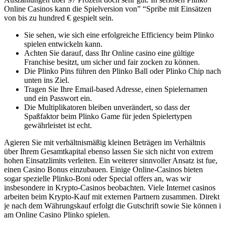
Online Casinos kann die Spielversion von” “Spribe mit Einsätzen
von bis zu hundred € gespielt sein.
Sie sehen, wie sich eine erfolgreiche Efficiency beim Plinko
spielen entwickeln kann.
Achten Sie darauf, dass Ihr Online casino eine gültige
Franchise besitzt, um sicher und fair zocken zu können.
Die Plinko Pins führen den Plinko Ball oder Plinko Chip nach
unten ins Ziel.
Tragen Sie Ihre Email-based Adresse, einen Spielernamen
und ein Passwort ein.
Die Multiplikatoren bleiben unverändert, so dass der
Spaßfaktor beim Plinko Game für jeden Spielertypen
gewährleistet ist echt.
Agieren Sie mit verhältnismäßig kleinen Beträgen im Verhältnis
über Ihrem Gesamtkapital ebenso lassen Sie sich nicht von extrem
hohen Einsatzlimits verleiten. Ein weiterer sinnvoller Ansatz ist fue,
einen Casino Bonus einzubauen. Einige Online-Casinos bieten
sogar spezielle Plinko-Boni oder Special offers an, was wir
insbesondere in Krypto-Casinos beobachten. Viele Internet casinos
arbeiten beim Krypto-Kauf mit externen Partnern zusammen. Direkt
je nach dem Währungskauf erfolgt die Gutschrift sowie Sie können i
am Online Casino Plinko spielen.