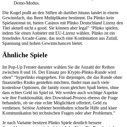
Demo-Modus.
Die Kugel prallt an den Stiften ab darüber hinaus landet in einem
Gewinnfach, das Ihren Multiplikator bestimmt. Da Plinko kein
Spielautomat ist, bieten Casinos mit Plinko Deutschland Lizenz den
Titel aktuell nicht a good. Sie können aber legal” “Plinko spielen,
indem Sie einen Anbieter mit EU-Lizenz wählen. Plinko ist ein
fesselndes Arcade-Game, das noch eine Kombination aus Zufall,
Spannung und hohen Gewinnchancen bietet.
Ähnliche Spiele
Im Pop-Up Fenster darunter wählen Sie die Anzahl der Reihen
zwischen 8 und 16. Der Einsatz pro Krypto-Plinko-Runde wird
oben” “hyperlinks eingegeben. Für diejenigen, die das Runde ohne
finanzielles Risiko genießen möchten, findet man auch viele
kostenlose Optionen, die family room gleichen Spaß bieten, ohne
dass echtes Geld im Spiel ist. Wir werden auch wichtige Aspekte
wie ihre Funktionalität, den Download-Prozess ebenso die Frage
behandeln, ob sie eine echte Möglichkeit offeriert, Geld zu
verdienen. Seriöse Anbieter bereithalten schnelle Hilfe und klare
Kommunikation bei technischen Fragen oder aber Problemen.”
Je nach Variante besitzen Plinko Spiele deutlich bessere