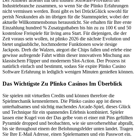
Der Anbieter arbeitet mit den tollsten Software-Providern der
Industriebranche zusammen, so wenn Sie die Plinko Erfahrungen
nicht vermissen werden. Boni gibt es bei DrückGlück sowohl für
perish Neukunden als im übrigen für die Stammspieler, wobei der
aktuelle Willkommensbonus heraussticht. Sie erhalten für Ihre erste
Einzahlung hundred % Zusatzguthaben bis hin zu zu 100 € und 50
kostenlose Freispiele für living area Start. Für diejenigen, die der
Zeit voraus sein wollen, ist plinko 2026 die nächste Evolution und
bietet unglaubliche, hochmoderne Funktionen sowie riesige
Jackpots. Dreh die Walzen, ategori die Chips fallen und erlebe eine
gewisse aufregende Fahrt within dieser innovativen Mischung aus
klassischem Flipper und modernem Slot-Action. Der Prozess ist
natürlich einfach und bestimmt, sodass Sie expire Plinko Casino
Software Erfahrung in lediglich wenigen Minuten genießen können.
Das Wichtigste Zu Plinko Casinos Im Überblick
Sie spielen mit virtuellen Credits und können therefore die
Spielmechanik kennenlernen. Die Plinko casino app ist dieses
unterhaltsames und süchtig machendes Arcade-Spiel, dieses Glück
und Technique für ein spannendes Erlebnis kombiniert. Spieler
lassen eine Kugel von der Das gelbe vom ei einer mit Pins gefüllten
Pyramide dropped und beobachten, wie sie unvorhersehbar abprallt,
bis sie throughout einem der Belohnungsfelder unten landet. Tragen
Sie Ihre E-Mail Adresse, einen Spielernamen und ein Passwort ein.