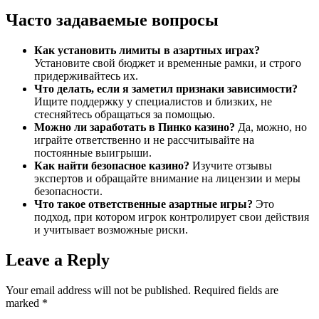
Часто задаваемые вопросы
Как установить лимиты в азартных играх?
Установите свой бюджет и временные рамки, и строго
придерживайтесь их.
Что делать, если я заметил признаки зависимости?
Ищите поддержку у специалистов и близких, не
стесняйтесь обращаться за помощью.
Можно ли заработать в Пинко казино?
Да, можно, но
играйте ответственно и не рассчитывайте на
постоянные выигрыши.
Как найти безопасное казино?
Изучите отзывы
экспертов и обращайте внимание на лицензии и меры
безопасности.
Что такое ответственные азартные игры?
Это
подход, при котором игрок контролирует свои действия
и учитывает возможные риски.
Leave a Reply
Your email address will not be published.
Required fields are
marked
*