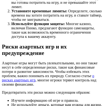
вы готовы потратить на игру, и не превышайте этот
лимит.
Установите временные лимиты:
Определите, сколько
времени вы хотите потратить на игру, и ставьте таймер,
чтобы не заигрываться.
Используйте функции защиты:
Многие казино,
включая Пинко, предлагают функции самозащиты,
такие как возможность временного ограничения
доступа к вашему аккаунту.
Риски азартных игр и их
предупреждение
Азартные игры могут быть увлекательными, но они также
несут в себе определенные риски, такие как финансовые
потери и развитие зависимости. Чтобы избежать этих
проблем, важно понимать их природу. Согласно статье
о
рисках азартных игр
, многие игроки теряют контроль над
своими финансами.
Предотвратить эти риски можно следующим образом:
Изучите информацию об игре и правила.
Не используйте деньги, которые вам нужны для жизни.