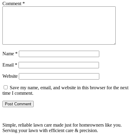
Comment
*
Name
*
Email
*
Website
Save my name, email, and website in this browser for the next
time I comment.
Simple, reliable lawn care made just for homeowners like you.
Serving your lawn with efficient care & precision.