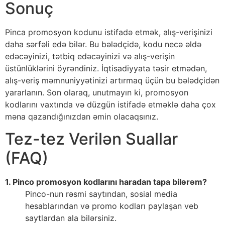
Sonuç
Pinca promosyon kodunu istifadə etmək, alış-verişinizi
daha sərfəli edə bilər. Bu bələdçidə, kodu necə əldə
edəcəyinizi, tətbiq edəcəyinizi və alış-verişin
üstünlüklərini öyrəndiniz. İqtisadiyyata təsir etmədən,
alış-veriş məmnuniyyətinizi artırmaq üçün bu bələdçidən
yararlanın. Son olaraq, unutmayın ki, promosyon
kodlarını vaxtında və düzgün istifadə etməklə daha çox
məna qazandığınızdan əmin olacaqsınız.
Tez-tez Verilən Suallar
(FAQ)
1. Pinco promosyon kodlarını haradan tapa bilərəm?
Pinco-nun rəsmi saytından, sosial media
hesablarından və promo kodları paylaşan veb
saytlardan ala bilərsiniz.