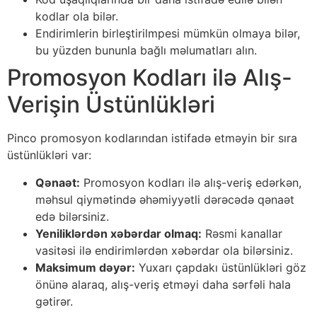
kodlar ola bilər.
Endirimlerin birleştirilmpesi mümkün olmaya bilər,
bu yüzden bununla bağlı məlumatları alın.
Promosyon Kodları ilə Alış-
Verişin Üstünlükləri
Pinco promosyon kodlarından istifadə etməyin bir sıra
üstünlükləri var:
Qənaət:
Promosyon kodları ilə alış-veriş edərkən,
məhsul qiymətində əhəmiyyətli dərəcədə qənaət
edə bilərsiniz.
Yeniliklərdən xəbərdar olmaq:
Rəsmi kanallar
vasitəsi ilə endirimlərdən xəbərdar ola bilərsiniz.
Maksimum dəyər:
Yuxarı çapdakı üstünlükləri göz
önünə alaraq, alış-veriş etməyi daha sərfəli hala
gətirər.