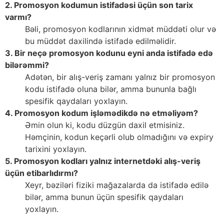
2. Promosyon kodumun istifadəsi üçün son tarix
varmı?
Bəli, promosyon kodlarının xidmət müddəti olur və
bu müddət daxilində istifadə edilməlidir.
3. Bir neçə promosyon kodunu eyni anda istifadə edə
bilərəmmi?
Adətən, bir alış-veriş zamanı yalnız bir promosyon
kodu istifadə oluna bilər, amma bununla bağlı
spesifik qaydaları yoxlayın.
4. Promosyon kodum işləmədikdə nə etməliyəm?
Əmin olun ki, kodu düzgün daxil etmisiniz.
Həmçinin, kodun keçərli olub olmadığını və expiry
tarixini yoxlayın.
5. Promosyon kodları yalnız internetdəki alış-veriş
üçün etibarlıdırmı?
Xeyr, bəziləri fiziki mağazalarda da istifadə edilə
bilər, amma bunun üçün spesifik qaydaları
yoxlayın.