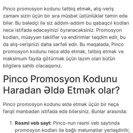
Pinco promosyon kodunu tətbiq etmək, alış-veriş
zamanı sizin üçün bir sıra müsbət üstünlüklər təmin edə
bilər. Bu bələdçi ilə siz addım-addım bu qabaqcıl kodları
necə istifadə edəcəyinizi öyrənəcəksiniz. Promosyon
kodları, müəyyən təkliflər və endirimlər təqdim edir, bu
da alış-verişinizi daha sərfəli edir. Bu məqalədə, Pinco
promosyon kodunu necə əldə etmək, tətbiq etmək və
maksimum fayda götürmək üçün lazım olan bütün
bilgilərə sahib olacaqsınız.
Pinco Promosyon Kodunu
Haradan Əldə Etmək olar?
Pinco promosyon kodunu əldə etmək üçün bir neçə
fərqli mənbədən istifadə edə bilərsiniz. Bunlar arasında:
Rəsmi veb sayt:
Pinco-nun rəsmi veb saytında
promosyon kodları ilə bağlı məlumatlar yerləşdirilir,