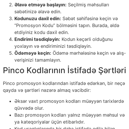
Əlavə etməyə başlayın:
Seçilmiş məhsulları
səbətinizə əlavə edin.
Kodunuzu daxil edin:
Səbət səhifəsinə keçin və
“Promosyon Kodu” bölməsini tapın. Burada, əldə
etdiyiniz kodu daxil edin.
Endirimi təsdiqləyin:
Kodun keçərli olduğunu
yoxlayın və endiriminizi təsdiqləyin.
Ödəməyə keçin:
Ödəmə mərhələsinə keçin və alış-
verişinizi tamamlayın.
Pinco Kodlarının İstifadə Şərtləri
Pinco promosyon kodlarından istifadə edərkən, bir neçə
qayda və şərtləri nəzərə almaq vacibdir:
Əksər vaxt promosyon kodları müəyyən tarixlərdə
qüvvədə olur.
Bazı promosyon kodları yalnız müəyyən məhsul və
ya kateqoriyalar üçün etibarlıdır.
Kod uşaqlıqlarında bir daha istifadə edilə bilən