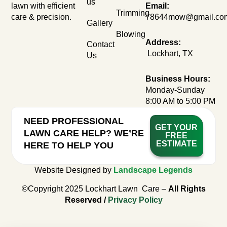
us
lawn with efficient
Email:
Trimming
care & precision.
78644mow@gmail.co
Gallery
Blowing
Address:
Contact
Lockhart, TX
Us
Business Hours:
Monday-Sunday
8:00 AM to 5:00 PM
NEED PROFESSIONAL
GET YOUR
LAWN CARE HELP? WE’RE
FREE
ESTIMATE
HERE TO HELP YOU
Website Designed by
Landscape Legends
©Copyright 2025 Lockhart Lawn Care –
All Rights
Reserved /
Privacy Policy