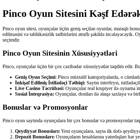
Pinco Oyun Sitesini Kəşf Edərə
Pinco oyun sitesi, oyunçular üçün geniş seçilən oyunlar, maraqlı bonus
edilməsini və təhlükəsizlik tədbirlərini ətraflı şəkildə incələyəcəyik
seçimdir.
Pinco Oyun Sitesinin Xüsusiyyətləri
Pinco, oyunçular üçün bir çox cazibədar xüsusiyyətlər təqdim edir. Bu 
Geniş Oyun Seçimi:
Pinco müxtəlif kateqoriyalarda, o cümlədən
İnkişaf Edilmiş İstifadəçi Tətbiqi:
Saytın interfeysi, istifadəçi
Live Casino Təcrübəsi:
Oyunçular real krupiyer ilə oynama im
Sosial İnteqrasiya:
Oyunçular, dostları ilə əlaqə saxlaya və bir
Bonuslar və Promosyonlar
Pinco oyun saytında oyunçulara bir çox bonuslar və promosyonlar təq
Qeydiyyat Bonusları:
Yeni oyunçulara, sayta ilk dəfə qeydiyyat
Depozit Bonusları:
Oyunçuların hesablarına yatırdıqları hər y