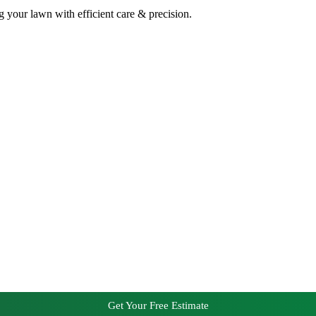
 your lawn with efficient care & precision.
Get Your Free Estimate