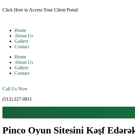
Click Here to Access Your Client Portal
Home
About Us
Gallery
Contact
Home
About Us
Gallery
Contact
Call Us Now
(512) 227-0811
Pinco Oyun Sitesini Kəşf Edərə