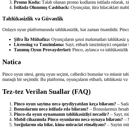
Promo Kodu:
Tələb olunan promo kodlarını istifadə edərək, xüs
İstifadə Olunmuş Cashback:
Oyunçular, itirə biləcəkləri məbləğ
Təhlükəsizlik və Güvənlik
Onlayn oyun platformasında təhlükəsizlik, hər zaman önəmlidir. Pinco,
Şifrə İlə Mühafizə:
Oyunçuların şəxsi məlumatları təhlükəsiz şi
Licensing və Tənzimləmə:
Sayt, etibarlı tənzimləyici orqanlar 
Tanımış Oyun Provayderləri:
Pinco, əyləncə və təhlükəsizlik
Nəticə
Pinco oyun sitesi, geniş oyun seçimi, cəlbedici bonuslar və müasir təhl
maraqlı bir seçimdir. Bu platforma, oyunçuların etibarlı, təhlükəsiz və
Tez-tez Verilən Suallar (FAQ)
Pinco oyun saytına necə qeydiyyatdan keçə bilərəm?
– Sadə
Bonuslarımı necə istifadə edə bilərəm?
– Bonuslarınızı hesabı
Pinco-da oyun oynamanın təhlükəsizliyi necədir?
– Sayt, müa
Mobil cihazımda Pinco oyunlarını necə oynaya bilərəm?
– S
Sorğularım ola bilər, kimə müraciət etməliyəm?
– Saytın müş