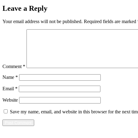
Leave a Reply
Your email address will not be published.
Required fields are marked
Comment
*
Name
*
Email
*
Website
Save my name, email, and website in this browser for the next ti