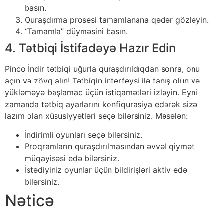
basın.
Quraşdırma prosesi tamamlanana qədər gözləyin.
“Tamamla” düyməsini basın.
4. Tətbiqi İstifadəyə Hazır Edin
Pinco İndir tətbiqi uğurla quraşdırıldıqdan sonra, onu
açın və zövq alın! Tətbiqin interfeysi ilə tanış olun və
yükləməyə başlamaq üçün istiqamətləri izləyin. Eyni
zamanda tətbiq ayarlarını konfiqurasiya edərək sizə
lazım olan xüsusiyyətləri seçə bilərsiniz. Məsələn:
İndirimli oyunları seçə bilərsiniz.
Proqramların quraşdırılmasından əvvəl qiymət
müqayisəsi edə bilərsiniz.
İstədiyiniz oyunlar üçün bildirişləri aktiv edə
bilərsiniz.
Nəticə