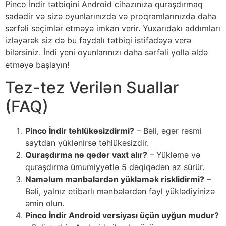
Pinco İndir tətbiqini Android cihazınıza quraşdırmaq
sadədir və sizə oyunlarınızda və proqramlarınızda daha
sərfəli seçimlər etməyə imkan verir. Yuxarıdakı addımları
izləyərək siz də bu faydalı tətbiqi istifadəyə verə
bilərsiniz. İndi yeni oyunlarınızı daha sərfəli yolla əldə
etməyə başlayın!
Tez-tez Verilən Suallar
(FAQ)
Pinco İndir təhlükəsizdirmi?
– Bəli, əgər rəsmi
saytdan yüklənirsə təhlükəsizdir.
Quraşdırma nə qədər vaxt alır?
– Yükləmə və
quraşdırma ümumiyyətlə 5 dəqiqədən az sürür.
Naməlum mənbələrdən yükləmək risklidirmi?
–
Bəli, yalnız etibarlı mənbələrdən fayl yüklədiyinizə
əmin olun.
Pinco İndir Android versiyası üçün uyğun mudur?