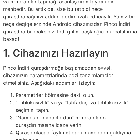
və proqramlar tapmağı asanlaşdıran faydalı bir
mənbədir. Bu artikldə, sizə bu tətbiqi necə
quraşdıracağınızı addım-addım izah edəcəyik. Yalnız bir
neçə dəqiqə ərzində Android cihazınızdan Pinco İndiri
quraşdıra biləcəksiniz. İndi gəlin, başlanğıc mərhələlərinə
baxaq!
1. Cihazınızı Hazırlayın
Pinco İndiri quraşdırmağa başlamazdan əvvəl,
cihazınızın parametrlərində bəzi tənzimləmələr
etməlisiniz. Aşağıdakı addımları izləyin:
Parametrlər bölməsinə daxil olun.
“Təhlükəsizlik” və ya “İstifadəçi və təhlükəsizlik”
seçimini tapın.
“Naməlum mənbələrdən” proqramların
quraşdırılmasına icazə verin.
Quraşdırılacaq faylın etibarlı mənbədən gəldiyinə
əmin olun.