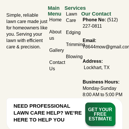
Main
Services
Menu
Our Contact
Lawn
Simple, reliable
Home
Phone No:
(512)
Care
lawn care made just
227-0811
for homeowners like
About
Edging
you. Serving your
us
lawn with efficient
Email:
Trimming
care & precision.
78644mow@gmail.co
Gallery
Blowing
Address:
Contact
Lockhart, TX
Us
Business Hours:
Monday-Sunday
8:00 AM to 5:00 PM
NEED PROFESSIONAL
GET YOUR
LAWN CARE HELP? WE’RE
FREE
ESTIMATE
HERE TO HELP YOU