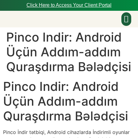
Click Here to Access Your Client Portal
Pinco Indir: Android
About Us
Üçün Addım-addım
Quraşdırma Bələdçisi
Pinco Indir: Android
Üçün Addım-addım
Quraşdırma Bələdçisi
Pinco İndir tətbiqi, Android cihazlarda İndirimli oyunlar