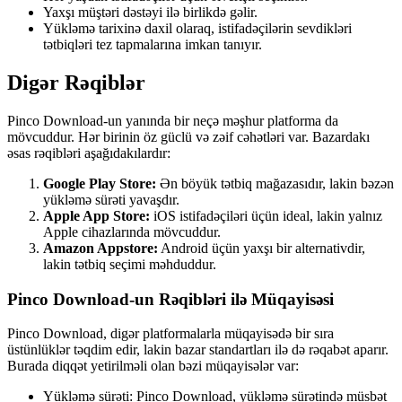
Yaxşı müştəri dəstəyi ilə birlikdə gəlir.
Yükləmə tarixinə daxil olaraq, istifadəçilərin sevdikləri
tətbiqləri tez tapmalarına imkan tanıyır.
Digər Rəqiblər
Pinco Download-un yanında bir neçə məşhur platforma da
mövcuddur. Hər birinin öz güclü və zəif cəhətləri var. Bazardakı
əsas rəqibləri aşağıdakılardır:
Google Play Store:
Ən böyük tətbiq mağazasıdır, lakin bəzən
yükləmə sürəti yavaşdır.
Apple App Store:
iOS istifadəçiləri üçün ideal, lakin yalnız
Apple cihazlarında mövcuddur.
Amazon Appstore:
Android üçün yaxşı bir alternativdir,
lakin tətbiq seçimi məhduddur.
Pinco Download-un Rəqibləri ilə Müqayisəsi
Pinco Download, digər platformalarla müqayisədə bir sıra
üstünlüklər təqdim edir, lakin bazar standartları ilə də rəqabət aparır.
Burada diqqət yetirilməli olan bəzi müqayisələr var:
Yükləmə sürəti: Pinco Download, yükləmə sürətində müsbət