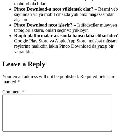
məhdud ola bilər.
Pinco Download-u necə yükləmək olar?
– Rəsmi veb
saytından və ya mobil cihazda yükləmə mağazasından
əlçatan.
Pinco Download necə işləyir?
– İstifadəçilər müəyyən
tətbiqləri axtarır, onları seçir və yükləyir.
Rəqib platformalar arasında hansı daha etibarlıdır?
–
Google Play Store və Apple App Store, müsbət müştəri
rəylərinə malikdir, lakin Pinco Download da yaxşı bir
variantdır.
Leave a Reply
Your email address will not be published.
Required fields are
marked
*
Comment
*