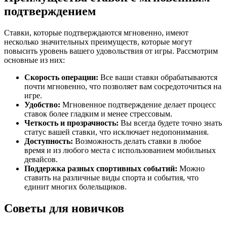
подтверждением
Ставки, которые подтверждаются мгновенно, имеют
несколько значительных преимуществ, которые могут
повысить уровень вашего удовольствия от игры. Рассмотрим
основные из них:
Скорость операции:
Все ваши ставки обрабатываются
почти мгновенно, что позволяет вам сосредоточиться на
игре.
Удобство:
Мгновенное подтверждение делает процесс
ставок более гладким и менее стрессовым.
Четкость и прозрачность:
Вы всегда будете точно знать
статус вашей ставки, что исключает недопонимания.
Доступность:
Возможность делать ставки в любое
время и из любого места с использованием мобильных
девайсов.
Поддержка разных спортивных событий:
Можно
ставить на различные виды спорта и события, что
единит многих болельщиков.
Советы для новичков