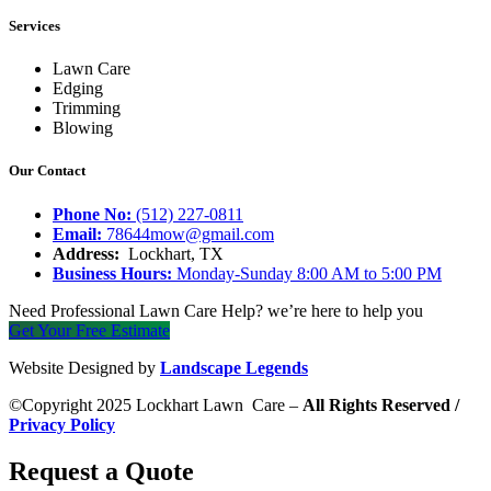
Services
Lawn Care
Edging
Trimming
Blowing
Our Contact
Phone No:
(512) 227-0811
Email:
78644mow@gmail.com
Address:
Lockhart, TX
Business Hours:
Monday-Sunday 8:00 AM to 5:00 PM
Need Professional Lawn Care Help? we’re here to help you
Get Your Free Estimate
Website Designed by
Landscape Legends
©Copyright 2025 Lockhart Lawn Care –
All Rights Reserved /
Privacy Policy
Request a Quote