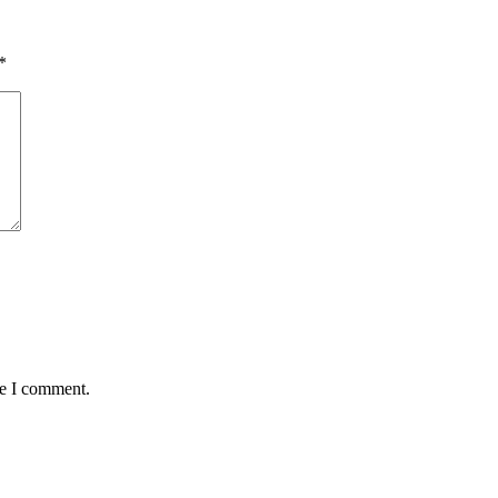
*
me I comment.