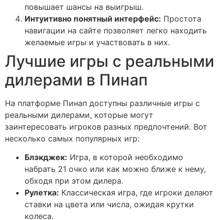
повышает шансы на выигрыш.
Интуитивно понятный интерфейс:
Простота
навигации на сайте позволяет легко находить
желаемые игры и участвовать в них.
Лучшие игры с реальными
дилерами в Пинап
На платформе Пинап доступны различные игры с
реальными дилерами, которые могут
заинтересовать игроков разных предпочтений. Вот
несколько самых популярных игр:
Блэкджек:
Игра, в которой необходимо
набрать 21 очко или как можно ближе к нему,
обходя при этом дилера.
Рулетка:
Классическая игра, где игроки делают
ставки на цвета или числа, ожидая крутки
колеса.