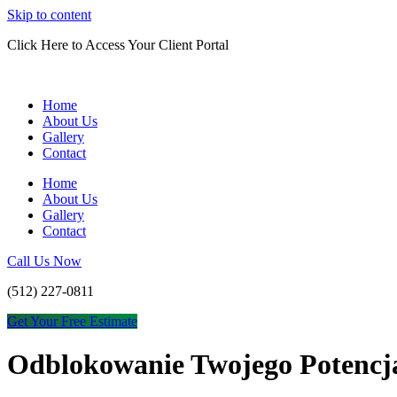
Skip to content
Click Here to Access Your Client Portal
Home
About Us
Gallery
Contact
Home
About Us
Gallery
Contact
Call Us Now
(512) 227-0811
Get Your Free Estimate
Odblokowanie Twojego Potencj