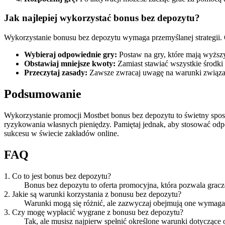
Jak najlepiej wykorzystać bonus bez depozytu?
Wykorzystanie bonusu bez depozytu wymaga przemyślanej strategii. 
Wybieraj odpowiednie gry:
Postaw na gry, które mają wyższy
Obstawiaj mniejsze kwoty:
Zamiast stawiać wszystkie środki 
Przeczytaj zasady:
Zawsze zwracaj uwagę na warunki związane
Podsumowanie
Wykorzystanie promocji Mostbet bonus bez depozytu to świetny spo
ryzykowania własnych pieniędzy. Pamiętaj jednak, aby stosować odpo
sukcesu w świecie zakładów online.
FAQ
1. Co to jest bonus bez depozytu?
Bonus bez depozytu to oferta promocyjna, która pozwala grac
2. Jakie są warunki korzystania z bonusu bez depozytu?
Warunki mogą się różnić, ale zazwyczaj obejmują one wymagani
3. Czy mogę wypłacić wygrane z bonusu bez depozytu?
Tak, ale musisz najpierw spełnić określone warunki dotyczące