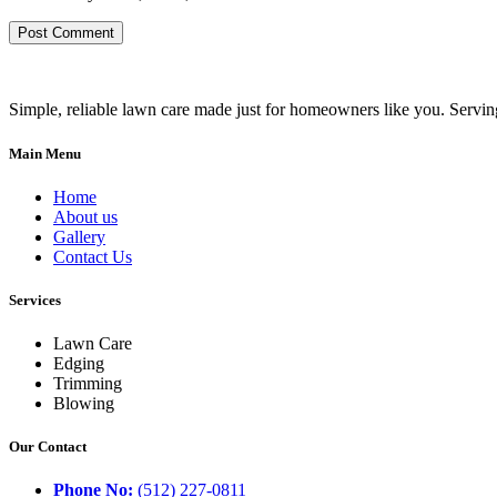
Simple, reliable lawn care made just for homeowners like you. Serving
Main Menu
Home
About us
Gallery
Contact Us
Services
Lawn Care
Edging
Trimming
Blowing
Our Contact
Phone No:
(512) 227-0811