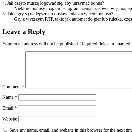
4. Jak często muszę logować się, aby utrzymać bonus?
Niektóre bonusy mogą mieć ograniczenia czasowe, więc najlepie
5. Jakie gry są najlepsze do obstawiania z użyciem bonusu?
Gry z wyższym RTP, takie jak automat do gier lub ruletka, czę
Leave a Reply
Your email address will not be published.
Required fields are marked
Comment
*
Name
*
Email
*
Website
Save my name, email, and website in this browser for the next ti