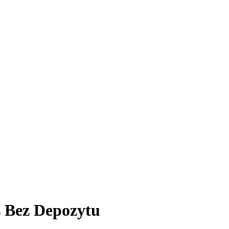
 Bez Depozytu