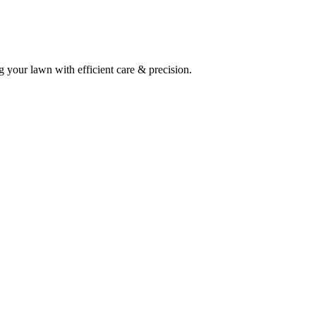
 your lawn with efficient care & precision.