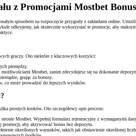
ału z Promocjami Mostbet Bonus
konałym sposobem na rozpoczęcie przygody z zakładami online. Umoż
kule odkryjemy, jak skutecznie wykorzystać te promocje, aby maksym
aktyce.
ych graczy. Oto niektóre z kluczowych korzyści:
ych pieniędzy.
 możliwościami Mostbet, zanim zdecydujesz się na dokonanie depozyt
eniądze, grając za bonusy.
w, co może prowadzić do lepszych wyników.
t?
ilka prostych kroków. Oto szczegółowy opis procesu:
 stronie Mostbet. Wypełnij formularz rejestracyjny z wymaganymi dan
ję promocji, aby aktywować bonus bez depozytu.
nienie określonych warunków, takich jak obstawienie określonej licz
 bonusowych środków.