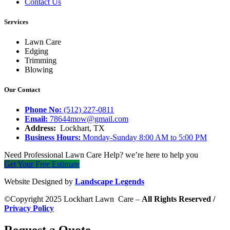
Contact Us
Services
Lawn Care
Edging
Trimming
Blowing
Our Contact
Phone No:
(512) 227-0811
Email:
78644mow@gmail.com
Address:
Lockhart, TX
Business Hours:
Monday-Sunday 8:00 AM to 5:00 PM
Need Professional Lawn Care Help? we’re here to help you
Get Your Free Estimate
Website Designed by
Landscape Legends
©Copyright 2025 Lockhart Lawn Care –
All Rights Reserved /
Privacy Policy