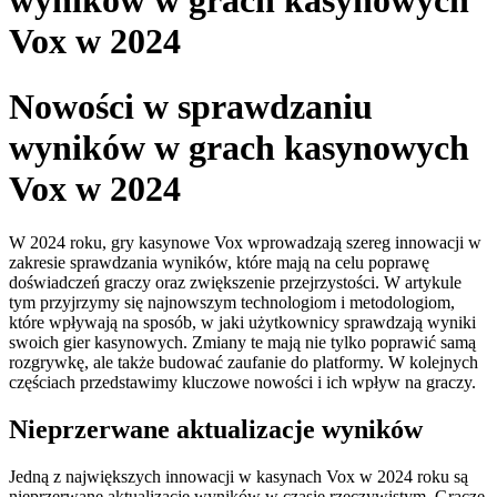
wyników w grach kasynowych
Vox w 2024
Nowości w sprawdzaniu
wyników w grach kasynowych
Vox w 2024
W 2024 roku, gry kasynowe Vox wprowadzają szereg innowacji w
zakresie sprawdzania wyników, które mają na celu poprawę
doświadczeń graczy oraz zwiększenie przejrzystości. W artykule
tym przyjrzymy się najnowszym technologiom i metodologiom,
które wpływają na sposób, w jaki użytkownicy sprawdzają wyniki
swoich gier kasynowych. Zmiany te mają nie tylko poprawić samą
rozgrywkę, ale także budować zaufanie do platformy. W kolejnych
częściach przedstawimy kluczowe nowości i ich wpływ na graczy.
Nieprzerwane aktualizacje wyników
Jedną z największych innowacji w kasynach Vox w 2024 roku są
nieprzerwane aktualizacje wyników w czasie rzeczywistym. Gracze