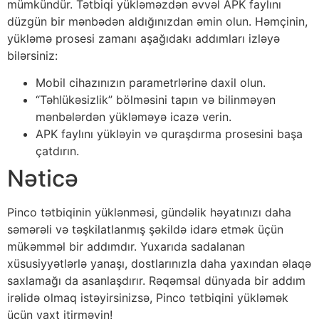
mümkündür. Tətbiqi yükləməzdən əvvəl APK faylını
düzgün bir mənbədən aldığınızdan əmin olun. Həmçinin,
yükləmə prosesi zamanı aşağıdakı addımları izləyə
bilərsiniz:
Mobil cihazınızın parametrlərinə daxil olun.
“Təhlükəsizlik” bölməsini tapın və bilinməyən
mənbələrdən yükləməyə icazə verin.
APK faylını yükləyin və quraşdırma prosesini başa
çatdırın.
Nəticə
Pinco tətbiqinin yüklənməsi, gündəlik həyatınızı daha
səmərəli və təşkilatlanmış şəkildə idarə etmək üçün
mükəmməl bir addımdır. Yuxarıda sadalanan
xüsusiyyətlərlə yanaşı, dostlarınızla daha yaxından əlaqə
saxlamağı da asanlaşdırır. Rəqəmsal dünyada bir addım
irəlidə olmaq istəyirsinizsə, Pinco tətbiqini yükləmək
üçün vaxt itirməyin!