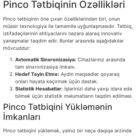
Pinco Tətbiqinin Özəllikləri
Pinco tətbiqinin öne çıxan özəlliklərindən biri, onun
müasir texnologiya ilə tamamilə uyğunlaşmasıdır. Tətbiq,
istifadəçilərinin ehtiyaclarını nəzərə alaraq innovativ
yanaşmalar təqdim edir. Bunlar arasında aşağıdakılar
mövcuddur:
Avtomatik Sinxronizasiya:
Cihazlarınız arasında
tam sinxronizasiya imkanı.
Hedef Təyin Etmə:
Aydin məqsədlər qoyaraq
onları həyata keçirmək üçün dəstək.
Statistik Hesabatlar:
İşlərinizi daha yaxşı idarə edə
bilmək üçün statistik məlumatların təqdim edilməsi.
Pinco Tətbiqini Yükləmənin
İmkanları
Pinco tətbiqini yükləmək, yalnız bir neçə dəqiqə ərzində