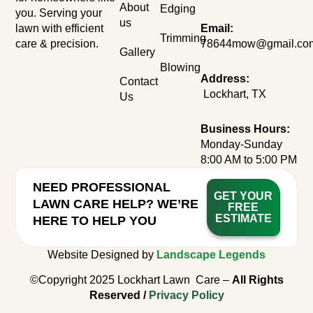
About
Edging
you. Serving your
us
lawn with efficient
Email:
Trimming
care & precision.
78644mow@gmail.co
Gallery
Blowing
Address:
Contact
Lockhart, TX
Us
Business Hours:
Monday-Sunday
8:00 AM to 5:00 PM
NEED PROFESSIONAL
GET YOUR
LAWN CARE HELP? WE’RE
FREE
ESTIMATE
HERE TO HELP YOU
Website Designed by
Landscape Legends
©Copyright 2025 Lockhart Lawn Care –
All Rights
Reserved /
Privacy Policy