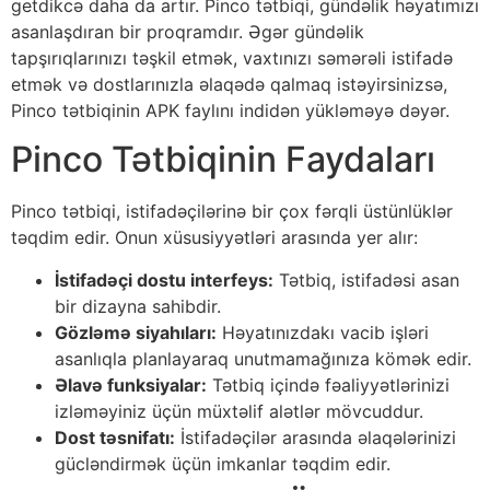
getdikcə daha da artır. Pinco tətbiqi, gündəlik həyatımızı
asanlaşdıran bir proqramdır. Əgər gündəlik
tapşırıqlarınızı təşkil etmək, vaxtınızı səmərəli istifadə
etmək və dostlarınızla əlaqədə qalmaq istəyirsinizsə,
Pinco tətbiqinin APK faylını indidən yükləməyə dəyər.
Pinco Tətbiqinin Faydaları
Pinco tətbiqi, istifadəçilərinə bir çox fərqli üstünlüklər
təqdim edir. Onun xüsusiyyətləri arasında yer alır:
İstifadəçi dostu interfeys:
Tətbiq, istifadəsi asan
bir dizayna sahibdir.
Gözləmə siyahıları:
Həyatınızdakı vacib işləri
asanlıqla planlayaraq unutmamağınıza kömək edir.
Əlavə funksiyalar:
Tətbiq içində fəaliyyətlərinizi
izləməyiniz üçün müxtəlif alətlər mövcuddur.
Dost təsnifatı:
İstifadəçilər arasında əlaqələrinizi
gücləndirmək üçün imkanlar təqdim edir.