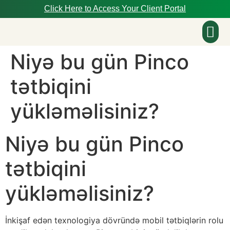
Click Here to Access Your Client Portal
Niyə bu gün Pinco
About Us
tətbiqini
yükləməlisiniz?
Niyə bu gün Pinco
tətbiqini
yükləməlisiniz?
İnkişaf edən texnologiya dövründə mobil tətbiqlərin rolu