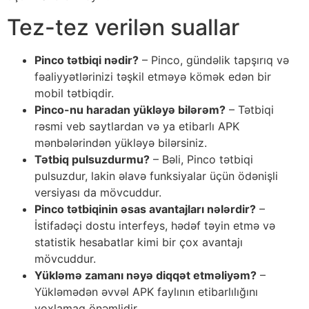
Tez-tez verilən suallar
Pinco tətbiqi nədir?
– Pinco, gündəlik tapşırıq və
fəaliyyətlərinizi təşkil etməyə kömək edən bir
mobil tətbiqdir.
Pinco-nu haradan yükləyə bilərəm?
– Tətbiqi
rəsmi veb saytlardan və ya etibarlı APK
mənbələrindən yükləyə bilərsiniz.
Tətbiq pulsuzdurmu?
– Bəli, Pinco tətbiqi
pulsuzdur, lakin əlavə funksiyalar üçün ödənişli
versiyası da mövcuddur.
Pinco tətbiqinin əsas avantajları nələrdir?
–
İstifadəçi dostu interfeys, hədəf təyin etmə və
statistik hesabatlar kimi bir çox avantajı
mövcuddur.
Yükləmə zamanı nəyə diqqət etməliyəm?
–
Yükləmədən əvvəl APK faylının etibarlılığını
yoxlamaq önəmlidir.