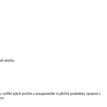
né peníze.
a, ověřte jejich pověst a nezapomeňte si přečíst podmínky spojené s
vu.