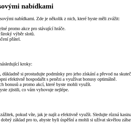
nusovými nabídkami
sovými nabídkami. Zde je několik z nich, které byste měli zvážit:
lné promo akce pro stávající hráče.
široký výběr slotů.
ení přátel.
ásledující kroky:
 důkladně si prostudujte podmínky pro jeho získání a převod na skuteč
chopni efektivně hospodařit s penězi a využívat bonusy optimálně.
ch bonusů a promo akcí, které byste mohli využít.
ste zjistili, co vám vyhovuje nejlépe.
žitek, pokud víte, jak je najít a efektivně využít. Sledujte různá kasin
obrý základ pro to, abyste byli úspěšní a mohli si užívat skvělou zába