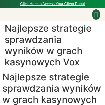
Click Here to Access Your Client Portal
Najlepsze strategie
About Us
sprawdzania
wyników w grach
kasynowych Vox
Najlepsze strategie
sprawdzania wyników
w grach kasynowych