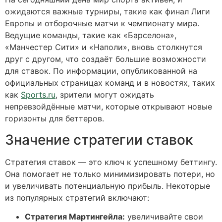
ожидаются важные турниры, такие как финал Лиги
Европы и отборочные матчи к чемпионату мира.
Ведущие команды, такие как «Барселона»,
«Манчестер Сити» и «Наполи», вновь столкнутся
друг с другом, что создаёт большие возможности
для ставок. По информации, опубликованной на
официальных страницах команд и в новостях, таких
как
Sports.ru
, зрители могут ожидать
непревзойдённые матчи, которые открывают новые
горизонты для беттеров.
Значение стратегии ставок
Стратегия ставок — это ключ к успешному беттингу.
Она помогает не только минимизировать потери, но
и увеличивать потенциальную прибыль. Некоторые
из популярных стратегий включают:
Стратегия Мартингейла:
увеличивайте свои