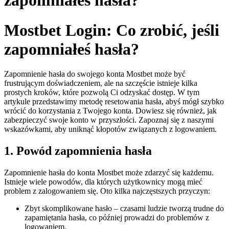
zapomniałeś hasła?
Mostbet Login: Co zrobić, jeśli
zapomniałeś hasła?
Zapomnienie hasła do swojego konta Mostbet może być
frustrującym doświadczeniem, ale na szczęście istnieje kilka
prostych kroków, które pozwolą Ci odzyskać dostęp. W tym
artykule przedstawimy metodę resetowania hasła, abyś mógł szybko
wrócić do korzystania z Twojego konta. Dowiesz się również, jak
zabezpieczyć swoje konto w przyszłości. Zapoznaj się z naszymi
wskazówkami, aby uniknąć kłopotów związanych z logowaniem.
1. Powód zapomnienia hasła
Zapomnienie hasła do konta Mostbet może zdarzyć się każdemu.
Istnieje wiele powodów, dla których użytkownicy mogą mieć
problem z zalogowaniem się. Oto kilka najczęstszych przyczyn:
Zbyt skomplikowane hasło – czasami ludzie tworzą trudne do
zapamiętania hasła, co później prowadzi do problemów z
logowaniem.