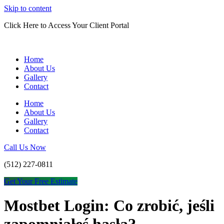
Skip to content
Click Here to Access Your Client Portal
Home
About Us
Gallery
Contact
Home
About Us
Gallery
Contact
Call Us Now
(512) 227-0811
Get Your Free Estimate
Mostbet Login: Co zrobić, jeśli