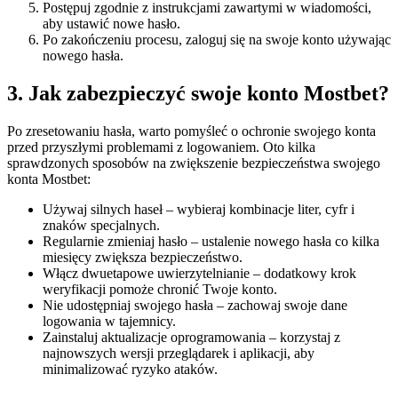
Postępuj zgodnie z instrukcjami zawartymi w wiadomości,
aby ustawić nowe hasło.
Po zakończeniu procesu, zaloguj się na swoje konto używając
nowego hasła.
3. Jak zabezpieczyć swoje konto Mostbet?
Po zresetowaniu hasła, warto pomyśleć o ochronie swojego konta
przed przyszłymi problemami z logowaniem. Oto kilka
sprawdzonych sposobów na zwiększenie bezpieczeństwa swojego
konta Mostbet:
Używaj silnych haseł – wybieraj kombinacje liter, cyfr i
znaków specjalnych.
Regularnie zmieniaj hasło – ustalenie nowego hasła co kilka
miesięcy zwiększa bezpieczeństwo.
Włącz dwuetapowe uwierzytelnianie – dodatkowy krok
weryfikacji pomoże chronić Twoje konto.
Nie udostępniaj swojego hasła – zachowaj swoje dane
logowania w tajemnicy.
Zainstaluj aktualizacje oprogramowania – korzystaj z
najnowszych wersji przeglądarek i aplikacji, aby
minimalizować ryzyko ataków.