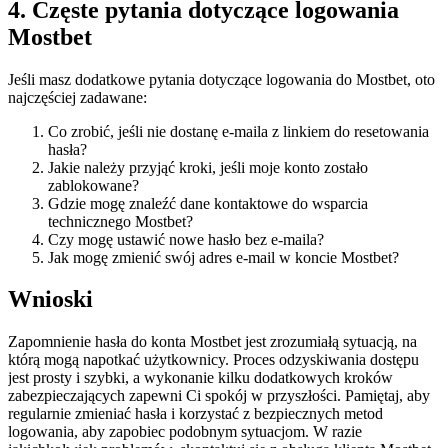
4. Częste pytania dotyczące logowania
Mostbet
Jeśli masz dodatkowe pytania dotyczące logowania do Mostbet, oto
najczęściej zadawane:
Co zrobić, jeśli nie dostanę e-maila z linkiem do resetowania
hasła?
Jakie należy przyjąć kroki, jeśli moje konto zostało
zablokowane?
Gdzie mogę znaleźć dane kontaktowe do wsparcia
technicznego Mostbet?
Czy mogę ustawić nowe hasło bez e-maila?
Jak mogę zmienić swój adres e-mail w koncie Mostbet?
Wnioski
Zapomnienie hasła do konta Mostbet jest zrozumiałą sytuacją, na
którą mogą napotkać użytkownicy. Proces odzyskiwania dostępu
jest prosty i szybki, a wykonanie kilku dodatkowych kroków
zabezpieczających zapewni Ci spokój w przyszłości. Pamiętaj, aby
regularnie zmieniać hasła i korzystać z bezpiecznych metod
logowania, aby zapobiec podobnym sytuacjom. W razie