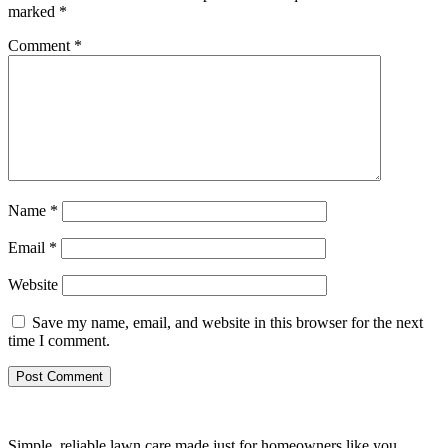
marked
*
Comment
*
Name
*
Email
*
Website
Save my name, email, and website in this browser for the next
time I comment.
Simple, reliable lawn care made just for homeowners like you.