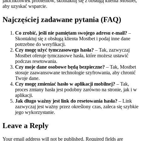
jakichkolwiek problemów, skontaktuj się z obsługą klienta Mostbet,
aby uzyskać wsparcie.
Najczęściej zadawane pytania (FAQ)
Co zrobić, jeśli nie pamiętam swojego adresu e-mail?
–
Skontaktuj się z obsługą klienta Mostbet i podaj inne dane
potrzebne do weryfikacji.
Czy mogę użyć tymczasowego hasła?
– Tak, zazwyczaj
Mostbet oferuje tymczasowe hasła, które możesz ustawić
podczas resetowania.
Czy moje dane osobowe będą bezpieczne?
– Tak, Mostbet
stosuje zaawansowane technologie szyfrowania, aby chronić
Twoje dane.
Czy mogę zmieniać hasło w aplikacji mobilnej?
– Tak,
proces zmiany hasła jest podobny zarówno na stronie, jak i w
aplikacji.
Jak długo ważny jest link do resetowania hasła?
– Link
zazwyczaj jest ważny przez określony czas, zaleca się szybkie
jego wykorzystanie.
Leave a Reply
Your email address will not be published.
Required fields are