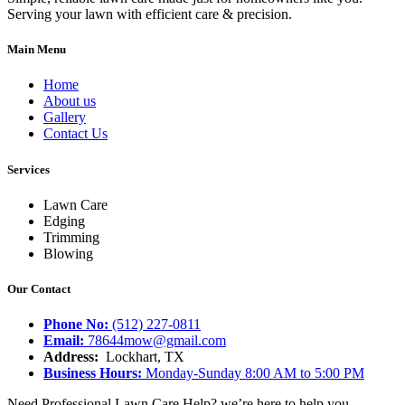
Serving your lawn with efficient care & precision.
Main Menu
Home
About us
Gallery
Contact Us
Services
Lawn Care
Edging
Trimming
Blowing
Our Contact
Phone No:
(512) 227-0811
Email:
78644mow@gmail.com
Address:
Lockhart, TX
Business Hours:
Monday-Sunday 8:00 AM to 5:00 PM
Need Professional Lawn Care Help? we’re here to help you