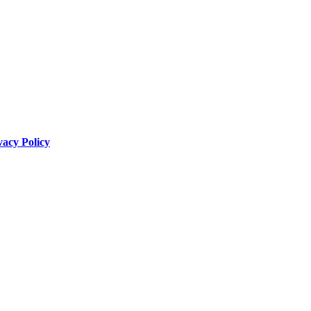
vacy Policy