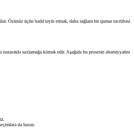
bilər. Özünüz üçün hədd təyin etmək, daha sağlam bir qumar təcrübəsi
arını nəzarətdə saxlamağa kömək edir. Aşağıda bu prosesin əhəmiyyətini
iz.
seçimlərə də baxın.