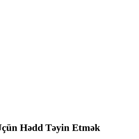
Üçün Hədd Təyin Etmək