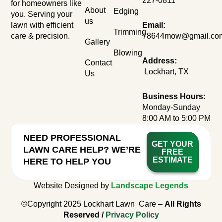
227-0811
for homeowners like
About
Edging
you. Serving your
us
lawn with efficient
Email:
Trimming
care & precision.
78644mow@gmail.co
Gallery
Blowing
Address:
Contact
Lockhart, TX
Us
Business Hours:
Monday-Sunday
8:00 AM to 5:00 PM
NEED PROFESSIONAL
GET YOUR
LAWN CARE HELP? WE’RE
FREE
ESTIMATE
HERE TO HELP YOU
Website Designed by
Landscape Legends
©Copyright 2025 Lockhart Lawn Care –
All Rights
Reserved /
Privacy Policy