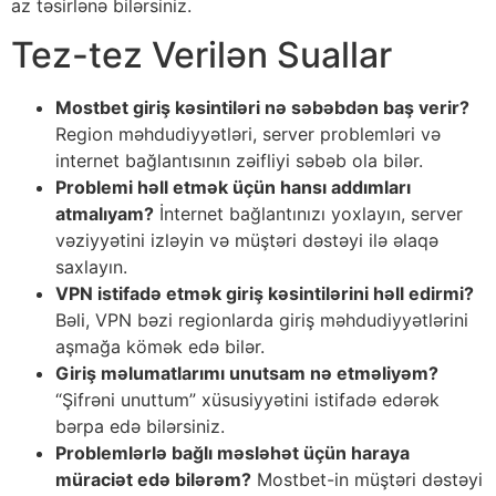
az təsirlənə bilərsiniz.
Tez-tez Verilən Suallar
Mostbet giriş kəsintiləri nə səbəbdən baş verir?
Region məhdudiyyətləri, server problemləri və
internet bağlantısının zəifliyi səbəb ola bilər.
Problemi həll etmək üçün hansı addımları
atmalıyam?
İnternet bağlantınızı yoxlayın, server
vəziyyətini izləyin və müştəri dəstəyi ilə əlaqə
saxlayın.
VPN istifadə etmək giriş kəsintilərini həll edirmi?
Bəli, VPN bəzi regionlarda giriş məhdudiyyətlərini
aşmağa kömək edə bilər.
Giriş məlumatlarımı unutsam nə etməliyəm?
“Şifrəni unuttum” xüsusiyyətini istifadə edərək
bərpa edə bilərsiniz.
Problemlərlə bağlı məsləhət üçün haraya
müraciət edə bilərəm?
Mostbet-in müştəri dəstəyi