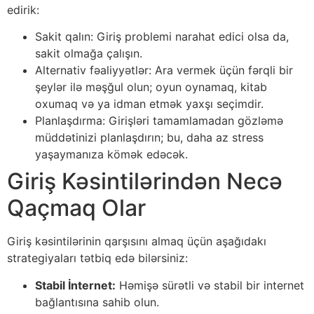
edirik:
Sakit qalın: Giriş problemi narahat edici olsa da,
sakit olmağa çalışın.
Alternativ fəaliyyətlər: Ara vermek üçün fərqli bir
şeylər ilə məşğul olun; oyun oynamaq, kitab
oxumaq və ya idman etmək yaxşı seçimdir.
Planlaşdırma: Girişləri tamamlamadan gözləmə
müddətinizi planlaşdırın; bu, daha az stress
yaşaymanıza kömək edəcək.
Giriş Kəsintilərindən Necə
Qaçmaq Olar
Giriş kəsintilərinin qarşısını almaq üçün aşağıdakı
strategiyaları tətbiq edə bilərsiniz:
Stabil İnternet:
Həmişə sürətli və stabil bir internet
bağlantısına sahib olun.