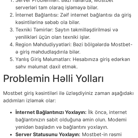
serverləri tam olaraq işləməyə bilər.
İnternet Bağlantısı: Zəif internet bağlantısı da giriş
kəsintilərinə səbəb ola bilər.
Texniki Təmirlər: Saytın təkmilləşdirilməsi və
yenilikləri üçün olan texniki işlər.
Region Məhdudiyyətləri: Bəzi bölgələrdə Mostbet-
ə giriş məhdudlaşdırıla bilər.
Yanlış Giriş Məlumatları: Hesabınıza giriş edərkən
səhv məlumat daxil etmək.
Problemin Həlli Yolları
Mostbet giriş kəsintiləri ilə üzləşdiyiniz zaman aşağıdakı
addımları izləmək olar:
İnternet Bağlantınızı Yoxlayın:
İlk öncə, internet
bağlantınızın sabit olduğuna əmin olun. Modemi
yenidən başladın və bağlantını yoxlayın.
Server Statusunu Yoxlayın:
Mostbet-in rəsmi