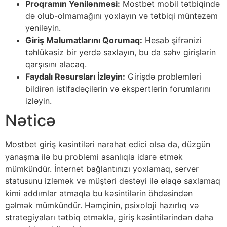
Proqramın Yenilənməsi:
Mostbet mobil tətbiqində
də olub-olmamağını yoxlayın və tətbiqi müntəzəm
yeniləyin.
Giriş Məlumatlarını Qorumaq:
Hesab şifrənizi
təhlükəsiz bir yerdə saxlayın, bu da səhv girişlərin
qarşısını alacaq.
Faydalı Resursları İzləyin:
Girişdə problemləri
bildirən istifadəçilərin və ekspertlərin forumlarını
izləyin.
Nəticə
Mostbet giriş kəsintiləri narahat edici olsa da, düzgün
yanaşma ilə bu problemi asanlıqla idarə etmək
mümkündür. İnternet bağlantınızı yoxlamaq, server
statusunu izləmək və müştəri dəstəyi ilə əlaqə saxlamaq
kimi addımlar atmaqla bu kəsintilərin öhdəsindən
gəlmək mümkündür. Həmçinin, psixoloji hazırlıq və
strategiyaları tətbiq etməklə, giriş kəsintilərindən daha