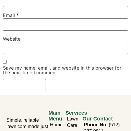
Email
*
Website
Save my name, email, and website in this browser for
the next time I comment.
Main
Services
Menu
Our Contact
Lawn
Simple, reliable
Home
Phone No:
(512)
Care
lawn care made just