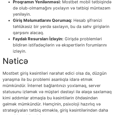
Proqramın Yenilənməsi:
Mostbet mobil tətbiqində
də olub-olmamağını yoxlayın və tətbiqi müntəzəm
yeniləyin.
Giriş Məlumatlarını Qorumaq:
Hesab şifrənizi
təhlükəsiz bir yerdə saxlayın, bu da səhv girişlərin
qarşısını alacaq.
Faydalı Resursları İzləyin:
Girişdə problemləri
bildirən istifadəçilərin və ekspertlərin forumlarını
izləyin.
Nəticə
Mostbet giriş kəsintiləri narahat edici olsa da, düzgün
yanaşma ilə bu problemi asanlıqla idarə etmək
mümkündür. İnternet bağlantınızı yoxlamaq, server
statusunu izləmək və müştəri dəstəyi ilə əlaqə saxlamaq
kimi addımlar atmaqla bu kəsintilərin öhdəsindən
gəlmək mümkündür. Həmçinin, psixoloji hazırlıq və
strategiyaları tətbiq etməklə, giriş kəsintilərindən daha