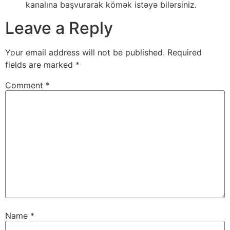
kanalına başvurarak kömək istəyə bilərsiniz.
Leave a Reply
Your email address will not be published.
Required
fields are marked
*
Comment
*
Name
*