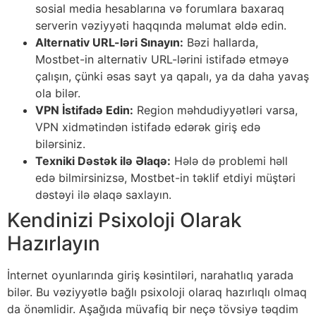
sosial media hesablarına və forumlara baxaraq
serverin vəziyyəti haqqında məlumat əldə edin.
Alternativ URL-ləri Sınayın:
Bəzi hallarda,
Mostbet-in alternativ URL-lərini istifadə etməyə
çalışın, çünki əsas sayt ya qapalı, ya da daha yavaş
ola bilər.
VPN İstifadə Edin:
Region məhdudiyyətləri varsa,
VPN xidmətindən istifadə edərək giriş edə
bilərsiniz.
Texniki Dəstək ilə Əlaqə:
Hələ də problemi həll
edə bilmirsinizsə, Mostbet-in təklif etdiyi müştəri
dəstəyi ilə əlaqə saxlayın.
Kendinizi Psixoloji Olarak
Hazırlayın
İnternet oyunlarında giriş kəsintiləri, narahatlıq yarada
bilər. Bu vəziyyətlə bağlı psixoloji olaraq hazırlıqlı olmaq
da önəmlidir. Aşağıda müvafiq bir neçə tövsiyə təqdim