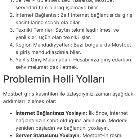
serverləri tam olaraq işləməyə bilər.
İnternet Bağlantısı: Zəif internet bağlantısı da giriş
kəsintilərinə səbəb ola bilər.
Texniki Təmirlər: Saytın təkmilləşdirilməsi və
yenilikləri üçün olan texniki işlər.
Region Məhdudiyyətləri: Bəzi bölgələrdə Mostbet-
ə giriş məhdudlaşdırıla bilər.
Yanlış Giriş Məlumatları: Hesabınıza giriş edərkən
səhv məlumat daxil etmək.
Problemin Həlli Yolları
Mostbet giriş kəsintiləri ilə üzləşdiyiniz zaman aşağıdakı
addımları izləmək olar:
İnternet Bağlantınızı Yoxlayın:
İlk öncə, internet
bağlantınızın sabit olduğuna əmin olun. Modemi
yenidən başladın və bağlantını yoxlayın.
Server Statusunu Yoxlayın:
Mostbet-in rəsmi