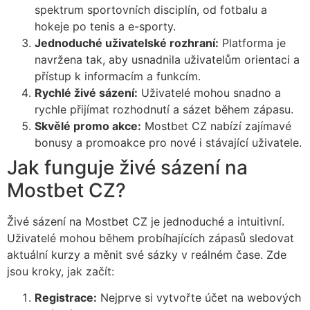
spektrum sportovních disciplín, od fotbalu a
hokeje po tenis a e-sporty.
Jednoduché uživatelské rozhraní:
Platforma je
navržena tak, aby usnadnila uživatelům orientaci a
přístup k informacím a funkcím.
Rychlé živé sázení:
Uživatelé mohou snadno a
rychle přijímat rozhodnutí a sázet během zápasu.
Skvělé promo akce:
Mostbet CZ nabízí zajímavé
bonusy a promoakce pro nové i stávající uživatele.
Jak funguje živé sázení na
Mostbet CZ?
Živé sázení na Mostbet CZ je jednoduché a intuitivní.
Uživatelé mohou během probíhajících zápasů sledovat
aktuální kurzy a měnit své sázky v reálném čase. Zde
jsou kroky, jak začít:
Registrace:
Nejprve si vytvořte účet na webových