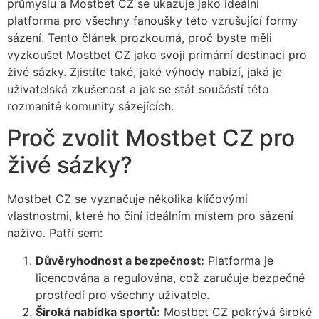
průmyslu a Mostbet CZ se ukazuje jako ideální
platforma pro všechny fanoušky této vzrušující formy
sázení. Tento článek prozkoumá, proč byste měli
vyzkoušet Mostbet CZ jako svoji primární destinaci pro
živé sázky. Zjistíte také, jaké výhody nabízí, jaká je
uživatelská zkušenost a jak se stát součástí této
rozmanité komunity sázejících.
Proč zvolit Mostbet CZ pro
živé sázky?
Mostbet CZ se vyznačuje několika klíčovými
vlastnostmi, které ho činí ideálním místem pro sázení
naživo. Patří sem:
Důvěryhodnost a bezpečnost:
Platforma je
licencována a regulována, což zaručuje bezpečné
prostředí pro všechny uživatele.
Široká nabídka sportů:
Mostbet CZ pokrývá široké