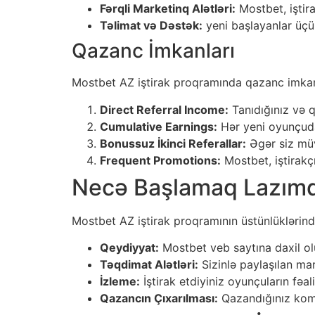
Fərqli Marketinq Alətləri:
Mostbet, iştira
Təlimat və Dəstək:
yeni başlayanlar üçü
Qazanc İmkanları
Mostbet AZ iştirak proqramında qazanc imkanları
Direct Referral Income:
Tanıdığınız və q
Cumulative Earnings:
Hər yeni oyunçuda
Bonussuz İkinci Referallar:
Əgər siz müva
Frequent Promotions:
Mostbet, iştirakç
Necə Başlamaq Lazımd
Mostbet AZ iştirak proqramının üstünlüklərin
Qeydiyyat:
Mostbet veb saytına daxil ol
Təqdimat Alətləri:
Sizinlə paylaşılan mar
İzleme:
İştirak etdiyiniz oyunçuların fəali
Qazancın Çıxarılması:
Qazandığınız komi