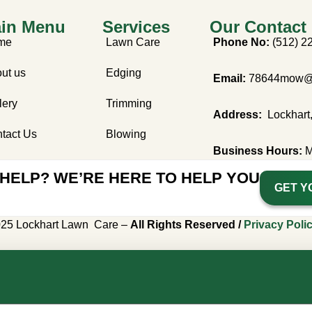
in Menu
Services
Our Contact
me
Lawn Care
Phone No:
(512) 2
ut us
Edging
Email:
78644mow@
lery
Trimming
Address:
Lockhart
tact Us
Blowing
Business Hours:
M
HELP? WE’RE HERE TO HELP YOU
GET Y
025 Lockhart Lawn Care –
All Rights Reserved /
Privacy Poli