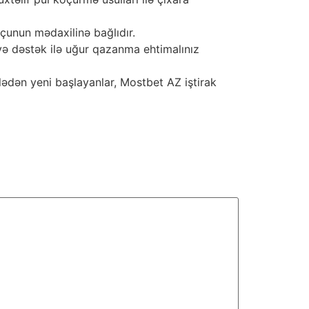
çunun mədaxilinə bağlıdır.
 və dəstək ilə uğur qazanma ehtimalınız
mlədən yeni başlayanlar, Mostbet AZ iştirak