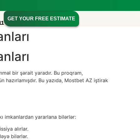
GET YOUR FREE ESTIMATE
11
nları
nları
məl bir şərait yaradır. Bu proqram,
 hazırlamışdır. Bu yazıda, Mostbet AZ iştirak
kı imkanlardan yararlana bilərlər:
siya alırlar.
əyə bilərlər.