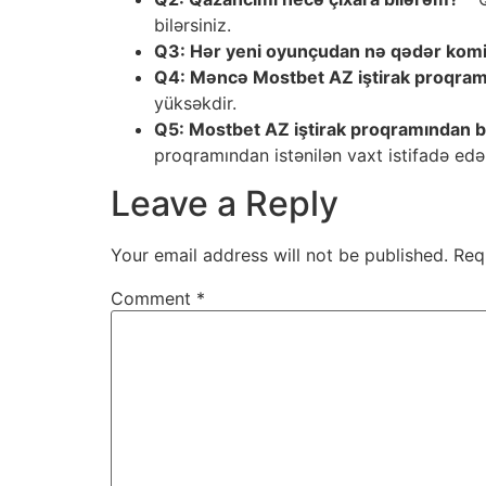
bilərsiniz.
Q3: Hər yeni oyunçudan nə qədər komi
Q4: Məncə Mostbet AZ iştirak proqramı
yüksəkdir.
Q5: Mostbet AZ iştirak proqramından ba
proqramından istənilən vaxt istifadə edə 
Leave a Reply
Your email address will not be published.
Req
Comment
*