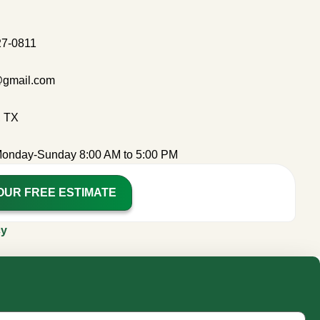
27-0811
gmail.com
, TX
onday-Sunday 8:00 AM to 5:00 PM
OUR FREE ESTIMATE
cy