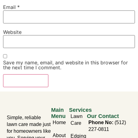
Email
*
Website
Save my name, email, and website in this browser for
the next time I comment.
Main
Services
Menu
Our Contact
Lawn
Simple, reliable
Home
Phone No:
(512)
Care
lawn care made just
227-0811
for homeowners like
About
Edging
you. Serving your