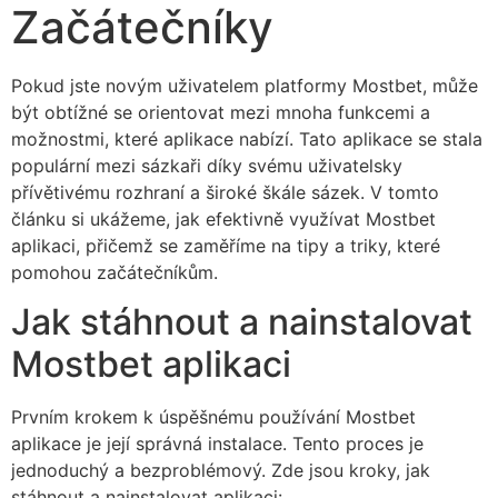
Začátečníky
Pokud jste novým uživatelem platformy Mostbet, může
být obtížné se orientovat mezi mnoha funkcemi a
možnostmi, které aplikace nabízí. Tato aplikace se stala
populární mezi sázkaři díky svému uživatelsky
přívětivému rozhraní a široké škále sázek. V tomto
článku si ukážeme, jak efektivně využívat Mostbet
aplikaci, přičemž se zaměříme na tipy a triky, které
pomohou začátečníkům.
Jak stáhnout a nainstalovat
Mostbet aplikaci
Prvním krokem k úspěšnému používání Mostbet
aplikace je její správná instalace. Tento proces je
jednoduchý a bezproblémový. Zde jsou kroky, jak
stáhnout a nainstalovat aplikaci: