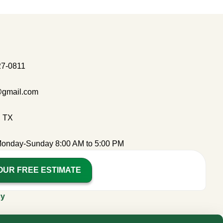
27-0811
gmail.com
, TX
onday-Sunday 8:00 AM to 5:00 PM
OUR FREE ESTIMATE
cy