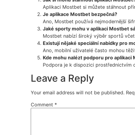
Aplikaci Mostbet si můžete stáhnout př
Je aplikace Mostbet bezpečná?
Ano, Mostbet používá nejmodernější šifr
Jaké sporty mohu v aplikaci Mostbet s
Mostbet nabízí široký výběr sportů včet
Existují nějaké speciální nabídky pro mo
Ano, mobilní uživatelé často mohou těži
Kde mohu nalézt podporu pro aplikaci
Podpora je k dispozici prostřednictvím 
Leave a Reply
Your email address will not be published.
Req
Comment
*