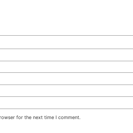
rowser for the next time I comment.