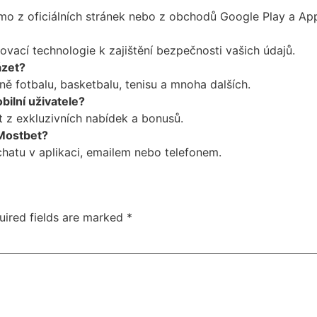
ímo z oficiálních stránek nebo z obchodů Google Play a Ap
ovací technologie k zajištění bezpečnosti vašich údajů.
ázet?
ně fotbalu, basketbalu, tenisu a mnoha dalších.
bilní uživatele?
t z exkluzivních nabídek a bonusů.
 Mostbet?
chatu v aplikaci, emailem nebo telefonem.
uired fields are marked
*