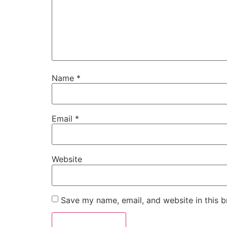
Name
*
Email
*
Website
Save my name, email, and website in this b