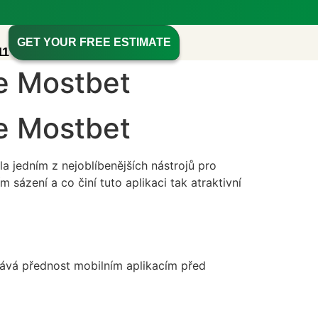
GET YOUR FREE ESTIMATE
11
ce Mostbet
ce Mostbet
a jedním z nejoblíbenějších nástrojů pro
sázení a co činí tuto aplikaci tak atraktivní
 dává přednost mobilním aplikacím před