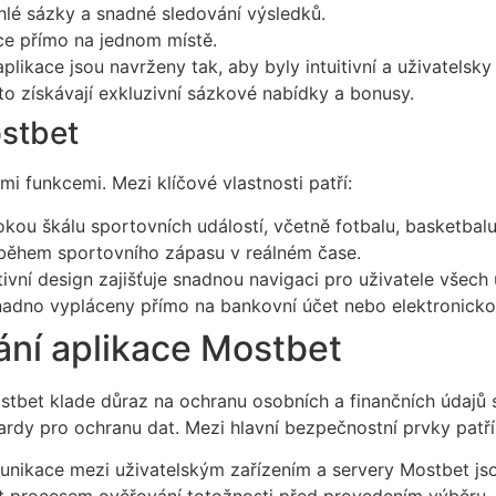
hlé sázky a snadné sledování výsledků.
ce přímo na jednom místě.
likace jsou navrženy tak, aby byly intuitivní a uživatelsky 
to získávají exkluzivní sázkové nabídky a bonusy.
ostbet
i funkcemi. Mezi klíčové vlastnosti patří:
kou škálu sportovních událostí, včetně fotbalu, basketbalu
ěhem sportovního zápasu v reálném čase.
tivní design zajišťuje snadnou navigaci pro uživatele všech
nadno vypláceny přímo na bankovní účet nebo elektronick
ání aplikace Mostbet
stbet klade důraz na ochranu osobních a finančních údajů 
ardy pro ochranu dat. Mezi hlavní bezpečnostní prvky patří
unikace mezi uživatelským zařízením a servery Mostbet js
ít procesem ověřování totožnosti před provedením výběru.