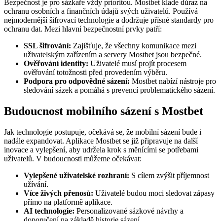
Bezpečnost je pro sázkaře vždy prioritou. Mostbet klade důraz na
ochranu osobních a finančních údajů svých uživatelů. Používá
nejmodernější šifrovací technologie a dodržuje přísné standardy pro
ochranu dat. Mezi hlavní bezpečnostní prvky patří:
SSL šifrování:
Zajišťuje, že všechny komunikace mezi
uživatelským zařízením a servery Mostbet jsou bezpečné.
Ověřování identity:
Uživatelé musí projít procesem
ověřování totožnosti před provedením výběru.
Podpora pro odpovědné sázení:
Mostbet nabízí nástroje pro
sledování sázek a pomáhá s prevencí problematického sázení.
Budoucnost mobilního sázení s Mostbet
Jak technologie postupuje, očekává se, že mobilní sázení bude i
nadále expandovat. Aplikace Mostbet se již připravuje na další
inovace a vylepšení, aby udržela krok s měnícími se potřebami
uživatelů. V budoucnosti můžeme očekávat:
Vylepšené uživatelské rozhraní:
S cílem zvýšit příjemnost
užívání.
Více živých přenosů:
Uživatelé budou moci sledovat zápasy
přímo na platformě aplikace.
AI technologie:
Personalizované sázkové návrhy a
doporučení na základě historie sázení.