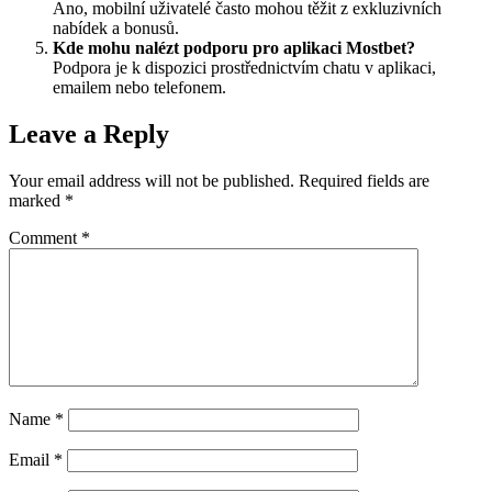
Ano, mobilní uživatelé často mohou těžit z exkluzivních
nabídek a bonusů.
Kde mohu nalézt podporu pro aplikaci Mostbet?
Podpora je k dispozici prostřednictvím chatu v aplikaci,
emailem nebo telefonem.
Leave a Reply
Your email address will not be published.
Required fields are
marked
*
Comment
*
Name
*
Email
*