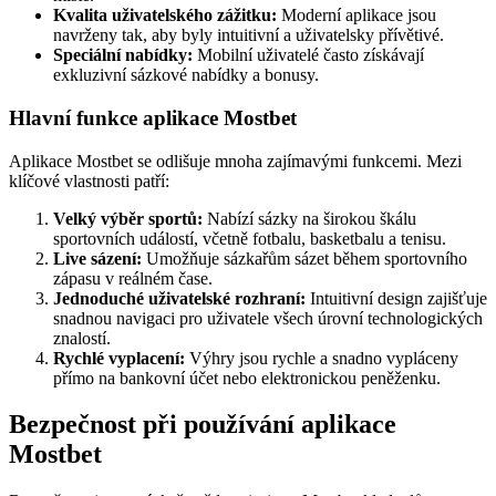
Kvalita uživatelského zážitku:
Moderní aplikace jsou
navrženy tak, aby byly intuitivní a uživatelsky přívětivé.
Speciální nabídky:
Mobilní uživatelé často získávají
exkluzivní sázkové nabídky a bonusy.
Hlavní funkce aplikace Mostbet
Aplikace Mostbet se odlišuje mnoha zajímavými funkcemi. Mezi
klíčové vlastnosti patří:
Velký výběr sportů:
Nabízí sázky na širokou škálu
sportovních událostí, včetně fotbalu, basketbalu a tenisu.
Live sázení:
Umožňuje sázkařům sázet během sportovního
zápasu v reálném čase.
Jednoduché uživatelské rozhraní:
Intuitivní design zajišťuje
snadnou navigaci pro uživatele všech úrovní technologických
znalostí.
Rychlé vyplacení:
Výhry jsou rychle a snadno vypláceny
přímo na bankovní účet nebo elektronickou peněženku.
Bezpečnost při používání aplikace
Mostbet