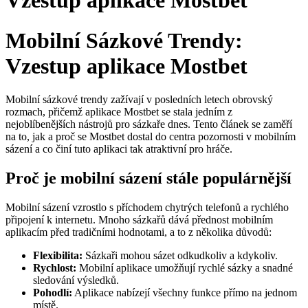
Vzestup aplikace Mostbet
Mobilní Sázkové Trendy:
Vzestup aplikace Mostbet
Mobilní sázkové trendy zažívají v posledních letech obrovský
rozmach, přičemž aplikace Mostbet se stala jedním z
nejoblíbenějších nástrojů pro sázkaře dnes. Tento článek se zaměří
na to, jak a proč se Mostbet dostal do centra pozornosti v mobilním
sázení a co činí tuto aplikaci tak atraktivní pro hráče.
Proč je mobilní sázení stále populárnější
Mobilní sázení vzrostlo s příchodem chytrých telefonů a rychlého
připojení k internetu. Mnoho sázkařů dává přednost mobilním
aplikacím před tradičními hodnotami, a to z několika důvodů:
Flexibilita:
Sázkaři mohou sázet odkudkoliv a kdykoliv.
Rychlost:
Mobilní aplikace umožňují rychlé sázky a snadné
sledování výsledků.
Pohodlí:
Aplikace nabízejí všechny funkce přímo na jednom
místě.